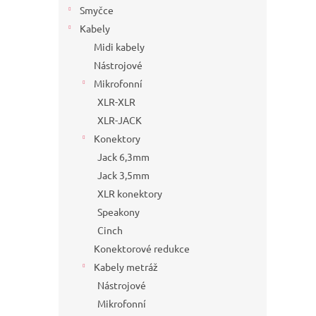
Smyčce
Kabely
Midi kabely
Nástrojové
Mikrofonní
XLR-XLR
XLR-JACK
Konektory
Jack 6,3mm
Jack 3,5mm
XLR konektory
Speakony
Cinch
Konektorové redukce
Kabely metráž
Nástrojové
Mikrofonní