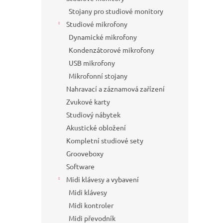
Stojany pro studiové monitory
Studiové mikrofony
Dynamické mikrofony
Kondenzátorové mikrofony
USB mikrofony
Mikrofonní stojany
Nahravací a záznamová zařízení
Zvukové karty
Studiový nábytek
Akustické obložení
Kompletní studiové sety
Grooveboxy
Software
Midi klávesy a vybavení
Midi klávesy
Midi kontroler
Midi převodník