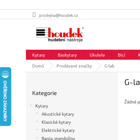
Přejít
prodejna@houdek.cz
na
obsah
Kytary
Baskytary
Ukulele
Bicí
Domů
Prodávané značky
G-lab
P
G-l
o
Přeskočit
s
Kategorie
kategorie
t
Žádné p
r
Kytary
a
Akustické kytary
n
Klasické kytary
n
í
Elektrické kytary
p
Banja, mandolíny