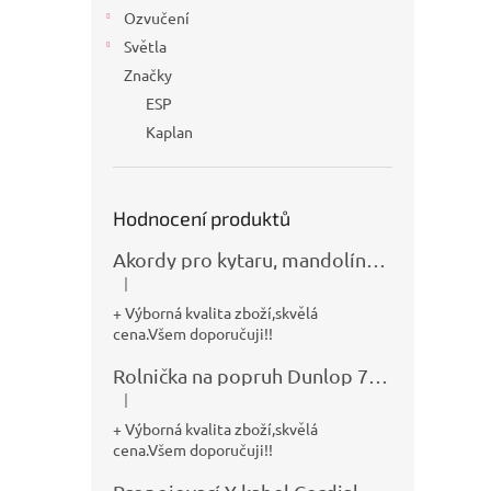
Ozvučení
Světla
Značky
ESP
Kaplan
Hodnocení produktů
Akordy pro kytaru, mandolínu, banjo, basu a klávesy
|
Hodnocení produktu je 5 z 5 hvězdiček.
+ Výborná kvalita zboží,skvělá
cena.Všem doporučuji!!
Rolnička na popruh Dunlop 7100
|
Hodnocení produktu je 5 z 5 hvězdiček.
+ Výborná kvalita zboží,skvělá
cena.Všem doporučuji!!