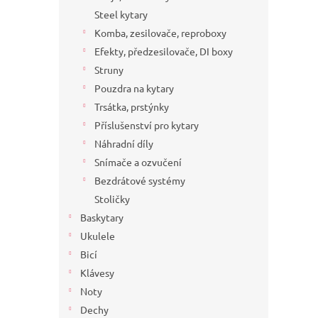
a
Steel kytary
n
Komba, zesilovače, reproboxy
e
Efekty, předzesilovače, DI boxy
l
Struny
Pouzdra na kytary
Trsátka, prstýnky
Příslušenství pro kytary
Náhradní díly
Snímače a ozvučení
Bezdrátové systémy
Stoličky
Baskytary
Ukulele
Bicí
Klávesy
Noty
Dechy