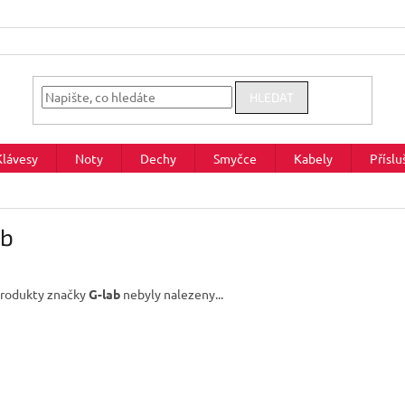
HLEDAT
Klávesy
Noty
Dechy
Smyčce
Kabely
Příslu
ab
rodukty značky
G-lab
nebyly nalezeny...