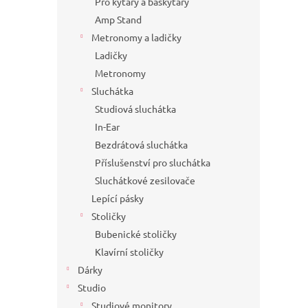
Pro kytary a baskytary
Amp Stand
Metronomy a ladičky
Ladičky
Metronomy
Sluchátka
Studiová sluchátka
In-Ear
Bezdrátová sluchátka
Příslušenství pro sluchátka
Sluchátkové zesilovače
Lepící pásky
Stoličky
Bubenické stoličky
Klavírní stoličky
Dárky
Studio
Studiové monitory