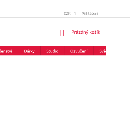
CZK
Přihlášení
NÁKUPNÍ
Prázdný košík
KOŠÍK
šenství
Dárky
Studio
Ozvučení
Světla
Zna