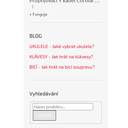
Propojovací Y kabel Cordial CFY0,9VPP
|
Hodnocení produktu je 5 z 5 hvězdiček.
+ Funguje
BLOG
UKULELE - Jaké vybrat ukulele?
KLÁVESY - Jak hrát na klávesy?
BICÍ - Jak hrát na bicí soupravu?
Vyhledávání
HLEDAT