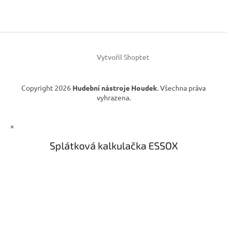
p
a
a
c
t
í
í
p
r
v
Vytvořil Shoptet
k
y
v
Copyright 2026
Hudební nástroje Houdek
. Všechna práva
ý
vyhrazena.
p
i
s
×
u
Splátková kalkulačka ESSOX