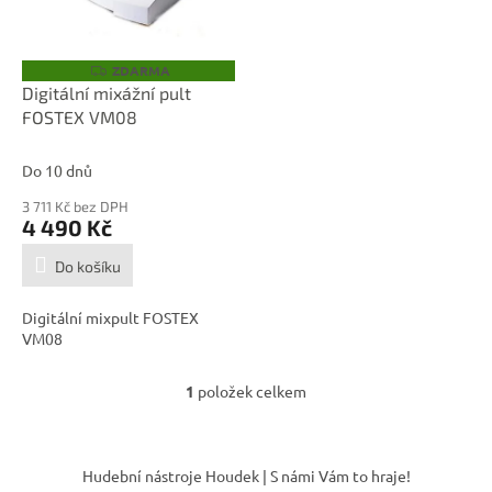
p
d
r
u
o
k
ZDARMA
Z
D
d
t
Digitální mixážní pult
A
u
ů
FOSTEX VM08
R
M
k
A
t
Do 10 dnů
ů
3 711 Kč bez DPH
4 490 Kč
Do košíku
Digitální mixpult FOSTEX
VM08
1
položek celkem
O
v
l
Z
á
á
Hudební nástroje Houdek | S námi Vám to hraje!
d