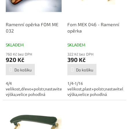
p
d
r
u
o
k
d
t
Ramenní opěrka FOM ME
Fom MEK 046 - Ramenní
u
ů
032
opěrka
k
t
SKLADEM
SKLADEM
ů
760 Kč bez DPH
322 Kč bez DPH
920 Kč
390 Kč
Do košíku
Do košíku
4/4
1/4-1/16
velikost,dřevo+polstr,nastavitelná
velikost,plast+polstr,nastavitelná
výška,velice pohodlná
výška,velice pohodlná