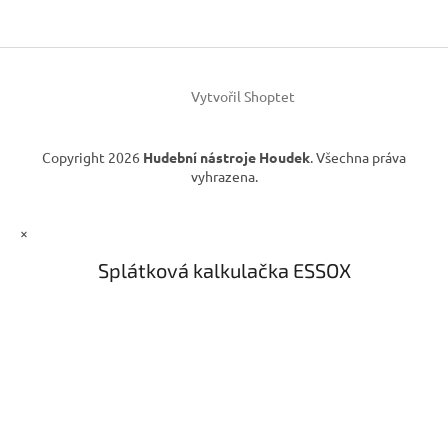
a
c
t
í
í
p
r
v
Vytvořil Shoptet
k
y
v
Copyright 2026
Hudební nástroje Houdek
. Všechna práva
ý
vyhrazena.
p
i
s
×
u
Splátková kalkulačka ESSOX