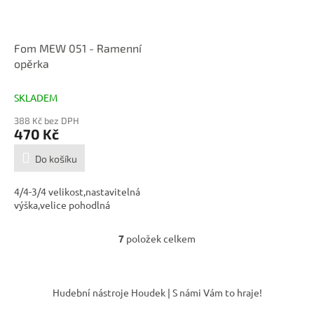
Fom MEW 051 - Ramenní
opěrka
SKLADEM
388 Kč bez DPH
470 Kč
Do košíku
4/4-3/4 velikost,nastavitelná
výška,velice pohodlná
7
položek celkem
O
v
l
Z
á
á
Hudební nástroje Houdek | S námi Vám to hraje!
d
p
a