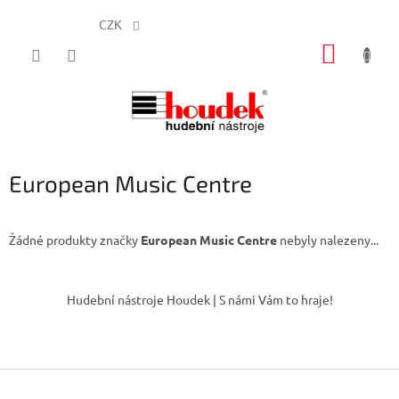
CZK
Přejít
NÁKUP
na
obsah
KOŠÍK
European Music Centre
Žádné produkty značky
European Music Centre
nebyly nalezeny...
Z
á
Hudební nástroje Houdek | S námi Vám to hraje!
p
a
t
í