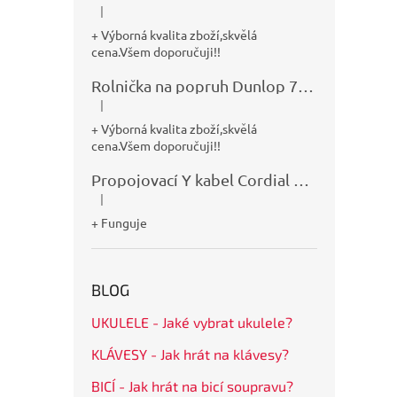
|
Hodnocení produktu je 5 z 5 hvězdiček.
+ Výborná kvalita zboží,skvělá
cena.Všem doporučuji!!
Rolnička na popruh Dunlop 7100
|
Hodnocení produktu je 5 z 5 hvězdiček.
+ Výborná kvalita zboží,skvělá
cena.Všem doporučuji!!
Propojovací Y kabel Cordial CFY0,9VPP
|
Hodnocení produktu je 5 z 5 hvězdiček.
+ Funguje
BLOG
UKULELE - Jaké vybrat ukulele?
KLÁVESY - Jak hrát na klávesy?
BICÍ - Jak hrát na bicí soupravu?