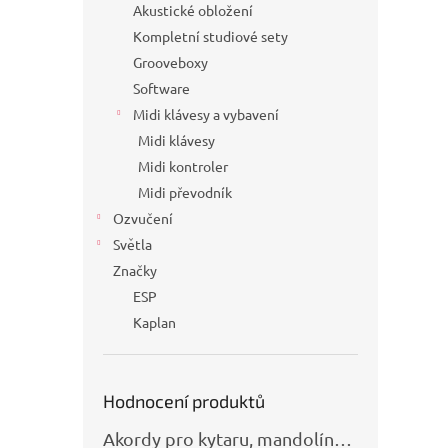
Akustické obložení
Kompletní studiové sety
Grooveboxy
Software
Midi klávesy a vybavení
Midi klávesy
Midi kontroler
Midi převodník
Ozvučení
Světla
Značky
ESP
Kaplan
Hodnocení produktů
Akordy pro kytaru, mandolínu, banjo, basu a klávesy