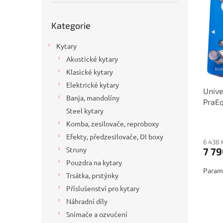
p
p
a
i
r
n
Přeskočit
Kategorie
s
kategorie
o
e
p
d
l
Kytary
r
u
o
k
Akustické kytary
d
t
Klasické kytary
u
ů
Elektrické kytary
Unive
k
Banja, mandolíny
PraEq
t
Steel kytary
ů
Komba, zesilovače, reproboxy
Efekty, předzesilovače, DI boxy
6 438 
Struny
7 79
Pouzdra na kytary
Parame
Trsátka, prstýnky
Příslušenství pro kytary
Náhradní díly
Snímače a ozvučení