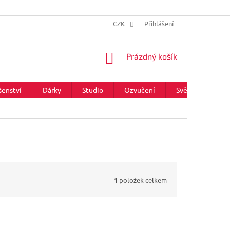
CZK
Přihlášení
NÁKUPNÍ
Prázdný košík
KOŠÍK
šenství
Dárky
Studio
Ozvučení
Světla
Zna
1
položek celkem