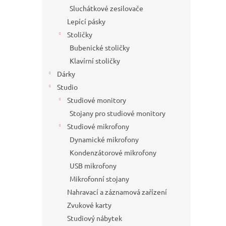
Sluchátkové zesilovače
Lepící pásky
Stoličky
Bubenické stoličky
Klavírní stoličky
Dárky
Studio
Studiové monitory
Stojany pro studiové monitory
Studiové mikrofony
Dynamické mikrofony
Kondenzátorové mikrofony
USB mikrofony
Mikrofonní stojany
Nahravací a záznamová zařízení
Zvukové karty
Studiový nábytek