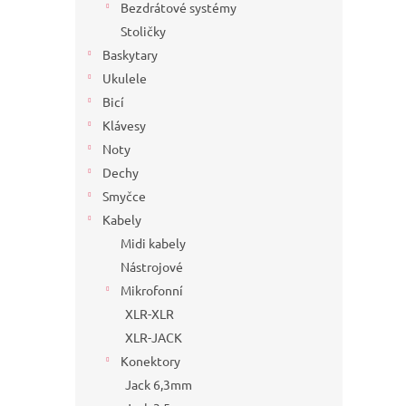
Bezdrátové systémy
Stoličky
Baskytary
Ukulele
Bicí
Klávesy
Noty
Dechy
Smyčce
Kabely
Midi kabely
Nástrojové
Mikrofonní
XLR-XLR
XLR-JACK
Konektory
Jack 6,3mm