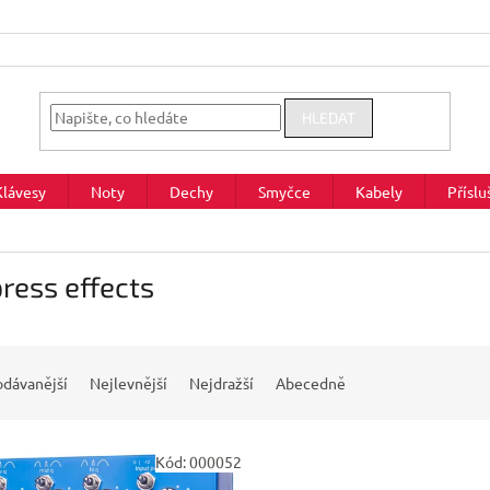
HLEDAT
Klávesy
Noty
Dechy
Smyčce
Kabely
Příslu
ress effects
odávanější
Nejlevnější
Nejdražší
Abecedně
Kód:
000052