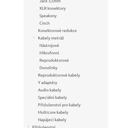
Jack 3,5mm
XLR konektory
Speakony
Cinch
Konektorové redukce
Kabely metráž
Nástrojové
Mikrofonní
Reproduktorové
Dvoulinky
Reproduktorové kabely
Y adaptéry
Audio kabely
Speciální kabely
Příslušenství pro kabely
Multicore kabely
Napájecí kabely
Příslušenství