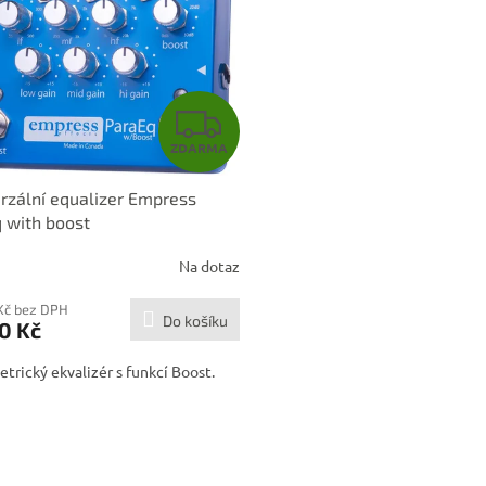
Z
ZDARMA
D
rzální equalizer Empress
A
 with boost
R
Na dotaz
M
Kč bez DPH
Do košíku
0 Kč
A
trický ekvalizér s funkcí Boost.
O
v
l
á