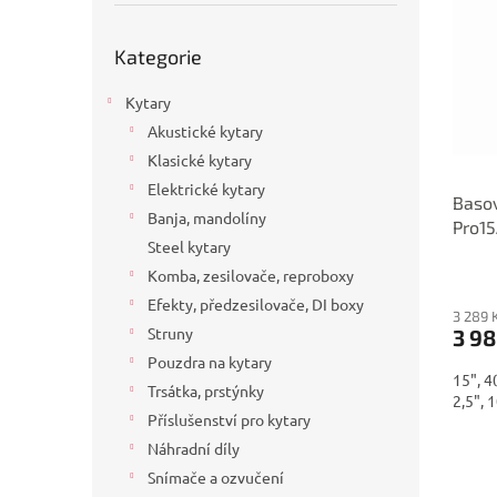
p
p
a
i
r
n
Přeskočit
Kategorie
s
kategorie
o
e
p
d
l
Kytary
r
u
o
k
Akustické kytary
d
t
Klasické kytary
u
ů
Elektrické kytary
Basov
k
Banja, mandolíny
Pro1
t
Steel kytary
ů
Komba, zesilovače, reproboxy
Efekty, předzesilovače, DI boxy
3 289 
Struny
3 98
Pouzdra na kytary
15", 4
Trsátka, prstýnky
2,5", 
Příslušenství pro kytary
Náhradní díly
Snímače a ozvučení