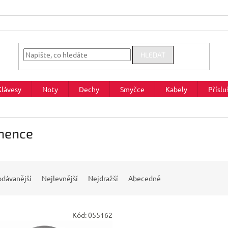
HLEDAT
Klávesy
Noty
Dechy
Smyčce
Kabely
Příslu
nence
odávanější
Nejlevnější
Nejdražší
Abecedně
Kód:
055162