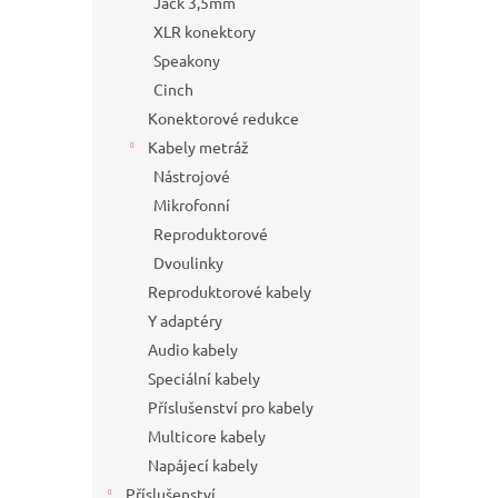
Jack 3,5mm
XLR konektory
Speakony
Cinch
Konektorové redukce
Kabely metráž
Nástrojové
Mikrofonní
Reproduktorové
Dvoulinky
Reproduktorové kabely
Y adaptéry
Audio kabely
Speciální kabely
Příslušenství pro kabely
Multicore kabely
Napájecí kabely
Příslušenství