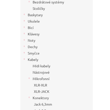
Bezdrátové systémy
Stoličky
Baskytary
Ukulele
Bicí
Klávesy
Noty
Dechy
Smyčce
Kabely
Midi kabely
Nástrojové
Mikrofonní
XLR-XLR
XLR-JACK
Konektory
Jack 6,3mm