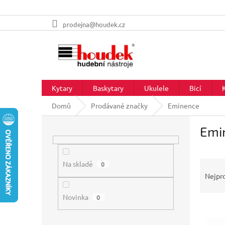
Přejít
prodejna@houdek.cz
na
obsah
Kytary
Baskytary
Ukulele
Bicí
Domů
Prodávané značky
Eminence
P
Emi
o
s
t
Ř
r
Na skladě
0
a
a
Nejpr
z
n
e
Novinka
n
0
V
n
í
ý
í
p