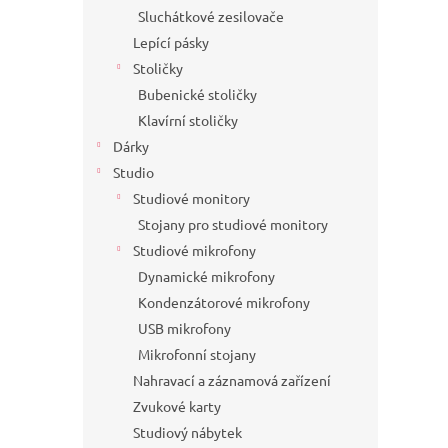
Sluchátkové zesilovače
Lepící pásky
Stoličky
Bubenické stoličky
Klavírní stoličky
Dárky
Studio
Studiové monitory
Stojany pro studiové monitory
Studiové mikrofony
Dynamické mikrofony
Kondenzátorové mikrofony
USB mikrofony
Mikrofonní stojany
Nahravací a záznamová zařízení
Zvukové karty
Studiový nábytek