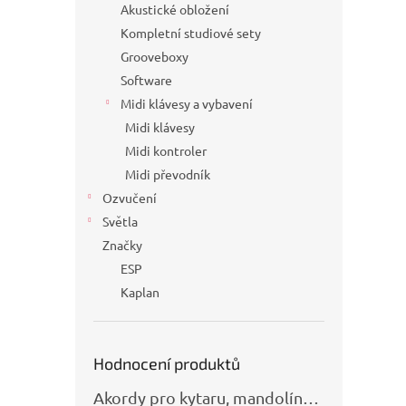
Akustické obložení
Kompletní studiové sety
Grooveboxy
Software
Midi klávesy a vybavení
Midi klávesy
Midi kontroler
Midi převodník
Ozvučení
Světla
Značky
ESP
Kaplan
Hodnocení produktů
Akordy pro kytaru, mandolínu, banjo, basu a klávesy