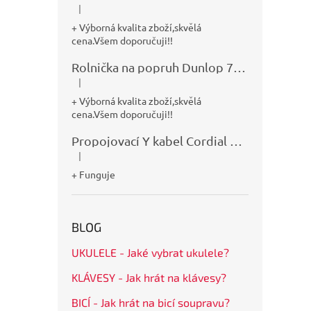
|
Hodnocení produktu je 5 z 5 hvězdiček.
+ Výborná kvalita zboží,skvělá
cena.Všem doporučuji!!
Rolnička na popruh Dunlop 7100
|
Hodnocení produktu je 5 z 5 hvězdiček.
+ Výborná kvalita zboží,skvělá
cena.Všem doporučuji!!
Propojovací Y kabel Cordial CFY0,9VPP
|
Hodnocení produktu je 5 z 5 hvězdiček.
+ Funguje
BLOG
UKULELE - Jaké vybrat ukulele?
KLÁVESY - Jak hrát na klávesy?
BICÍ - Jak hrát na bicí soupravu?