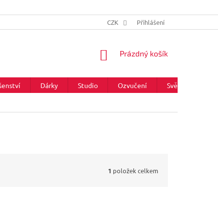
CZK
Přihlášení
NÁKUPNÍ
Prázdný košík
KOŠÍK
šenství
Dárky
Studio
Ozvučení
Světla
Zna
1
položek celkem