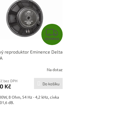
Z
ZDARMA
D
ý reproduktor Eminence Delta
A
5A
R
Na dotaz
M
Kč bez DPH
Do košíku
0 Kč
A
00W, 8 Ohm, 54 Hz - 4,2 kHz, cívka
101,6 dB.
O
v
l