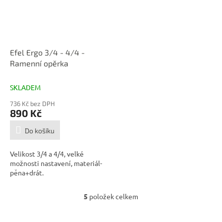
Efel Ergo 3/4 - 4/4 -
Ramenní opěrka
SKLADEM
736 Kč bez DPH
890 Kč
Do košíku
Velikost 3/4 a 4/4, velké
možnosti nastavení, materiál-
pěna+drát.
5
položek celkem
O
v
l
Z