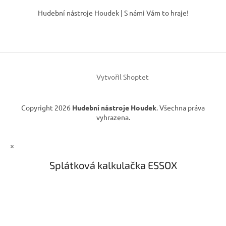
á
á
Hudební nástroje Houdek | S námi Vám to hraje!
d
p
a
a
c
t
í
í
p
r
v
Vytvořil Shoptet
k
y
v
Copyright 2026
Hudební nástroje Houdek
. Všechna práva
ý
vyhrazena.
p
i
s
×
u
Splátková kalkulačka ESSOX