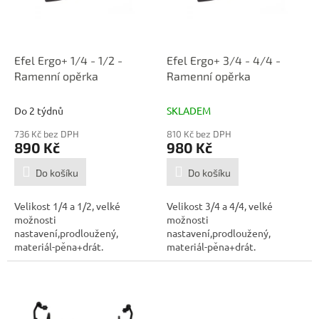
p
d
r
u
o
k
d
t
Efel Ergo+ 1/4 - 1/2 -
Efel Ergo+ 3/4 - 4/4 -
u
ů
Ramenní opěrka
Ramenní opěrka
k
t
Do 2 týdnů
SKLADEM
ů
736 Kč bez DPH
810 Kč bez DPH
890 Kč
980 Kč
Do košíku
Do košíku
Velikost 1/4 a 1/2, velké
Velikost 3/4 a 4/4, velké
možnosti
možnosti
nastavení,prodloužený,
nastavení,prodloužený,
materiál-pěna+drát.
materiál-pěna+drát.