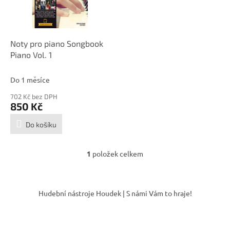
p
d
r
u
o
k
d
t
Noty pro piano Songbook
u
ů
Piano Vol. 1
k
t
Do 1 měsíce
ů
702 Kč bez DPH
850 Kč
Do košíku
1
položek celkem
O
v
l
Z
á
á
Hudební nástroje Houdek | S námi Vám to hraje!
d
p
a
a
c
t
í