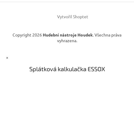
í
p
r
v
Vytvořil Shoptet
k
y
v
Copyright 2026
Hudební nástroje Houdek
. Všechna práva
ý
vyhrazena.
p
i
s
×
u
Splátková kalkulačka ESSOX