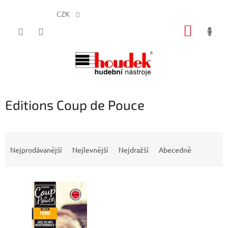
CZK
Přejít
NÁKUP
na
obsah
KOŠÍK
Editions Coup de Pouce
Ř
a
Nejprodávanější
Nejlevnější
Nejdražší
Abecedně
z
e
V
n
ý
í
p
p
i
r
s
o