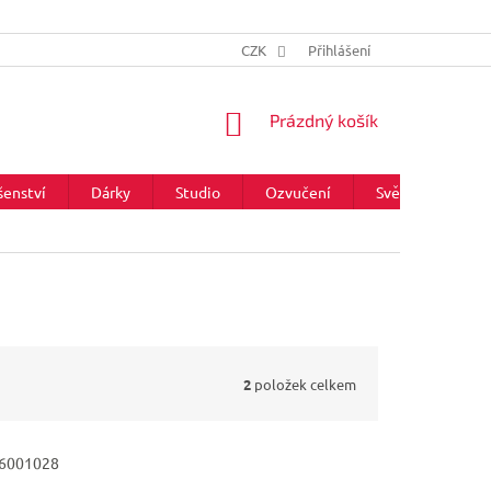
CZK
Přihlášení
NÁKUPNÍ
Prázdný košík
KOŠÍK
šenství
Dárky
Studio
Ozvučení
Světla
Zna
2
položek celkem
6001028