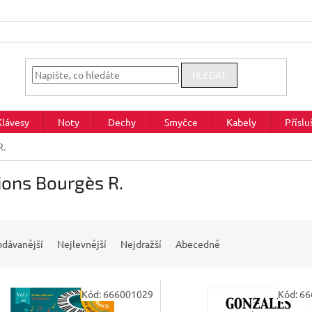
HLEDAT
Klávesy
Noty
Dechy
Smyčce
Kabely
Příslu
R.
ions Bourgès R.
odávanější
Nejlevnější
Nejdražší
Abecedně
Kód:
666001029
Kód:
66