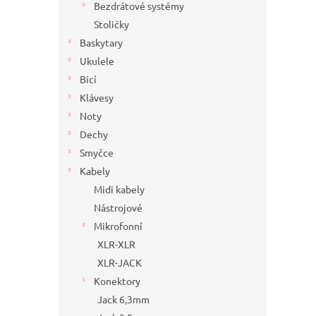
Bezdrátové systémy
Stoličky
Baskytary
Ukulele
Bicí
Klávesy
Noty
Dechy
Smyčce
Kabely
Midi kabely
Nástrojové
Mikrofonní
XLR-XLR
XLR-JACK
Konektory
Jack 6,3mm