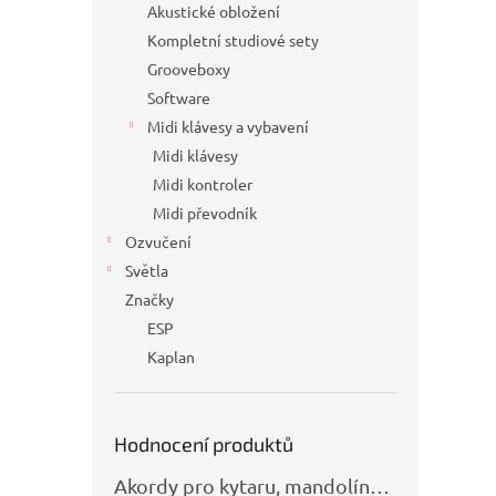
Akustické obložení
Kompletní studiové sety
Grooveboxy
Software
Midi klávesy a vybavení
Midi klávesy
Midi kontroler
Midi převodník
Ozvučení
Světla
Značky
ESP
Kaplan
Hodnocení produktů
Akordy pro kytaru, mandolínu, banjo, basu a klávesy