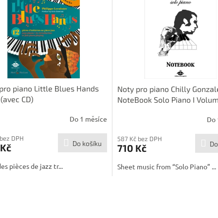
pro piano Little Blues Hands
Noty pro piano Chilly Gonzal
1 (avec CD)
NoteBook Solo Piano I Volum
Do 1 měsíce
Do 
 bez DPH
587 Kč bez DPH
Do košíku
Do
 Kč
710 Kč
es pièces de jazz tr...
Sheet music from “Solo Piano” ...
O
v
l
á