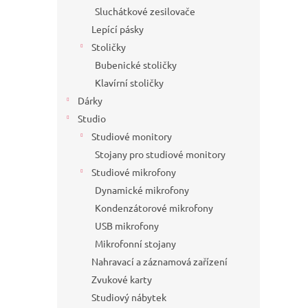
Sluchátkové zesilovače
Lepící pásky
Stoličky
Bubenické stoličky
Klavírní stoličky
Dárky
Studio
Studiové monitory
Stojany pro studiové monitory
Studiové mikrofony
Dynamické mikrofony
Kondenzátorové mikrofony
USB mikrofony
Mikrofonní stojany
Nahravací a záznamová zařízení
Zvukové karty
Studiový nábytek