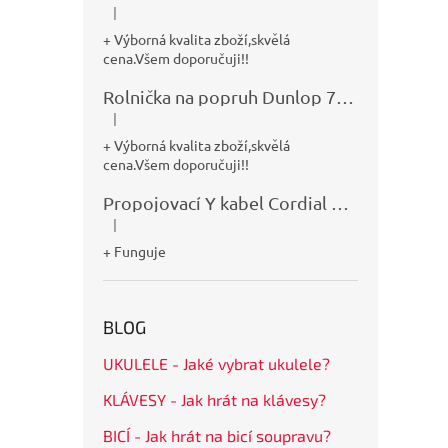
|
Hodnocení produktu je 5 z 5 hvězdiček.
+ Výborná kvalita zboží,skvělá
cena.Všem doporučuji!!
Rolnička na popruh Dunlop 7100
|
Hodnocení produktu je 5 z 5 hvězdiček.
+ Výborná kvalita zboží,skvělá
cena.Všem doporučuji!!
Propojovací Y kabel Cordial CFY0,9VPP
|
Hodnocení produktu je 5 z 5 hvězdiček.
+ Funguje
BLOG
UKULELE - Jaké vybrat ukulele?
KLÁVESY - Jak hrát na klávesy?
BICÍ - Jak hrát na bicí soupravu?