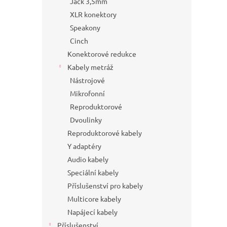
Jack 3,5mm
XLR konektory
Speakony
Cinch
Konektorové redukce
Kabely metráž
Nástrojové
Mikrofonní
Reproduktorové
Dvoulinky
Reproduktorové kabely
Y adaptéry
Audio kabely
Speciální kabely
Příslušenství pro kabely
Multicore kabely
Napájecí kabely
Příslušenství