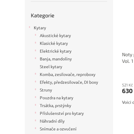
p
p
a
i
r
n
Přeskočit
Kategorie
s
kategorie
o
e
p
d
l
Kytary
r
u
o
k
Akustické kytary
d
t
Klasické kytary
u
ů
Elektrické kytary
Noty 
k
Banja, mandolíny
Vol. 
t
Steel kytary
ů
Komba, zesilovače, reproboxy
Efekty, předzesilovače, DI boxy
521 Kč
630
Struny
Pouzdra na kytary
Voici d
Trsátka, prstýnky
Příslušenství pro kytary
Náhradní díly
Snímače a ozvučení