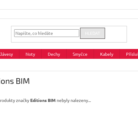
HLEDAT
Klávesy
Noty
Dechy
Smyčce
Kabely
Příslu
ions BIM
rodukty značky
Editions BIM
nebyly nalezeny...