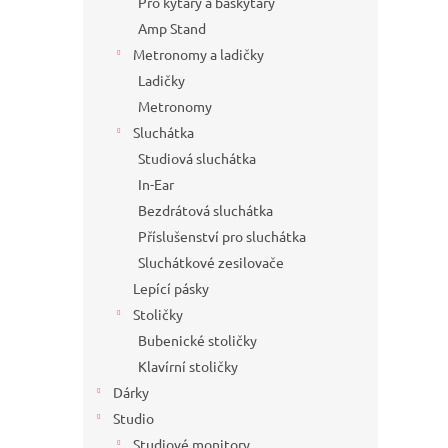
Pro kytary a baskytary
Amp Stand
Metronomy a ladičky
Ladičky
Metronomy
Sluchátka
Studiová sluchátka
In-Ear
Bezdrátová sluchátka
Příslušenství pro sluchátka
Sluchátkové zesilovače
Lepící pásky
Stoličky
Bubenické stoličky
Klavírní stoličky
Dárky
Studio
Studiové monitory