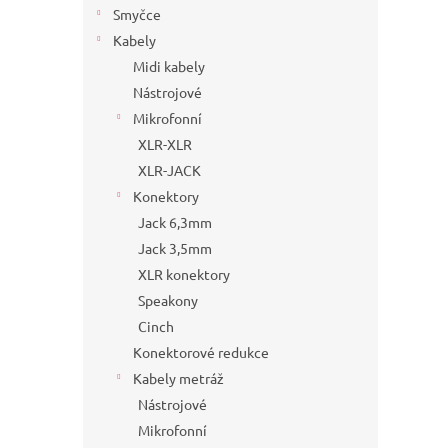
Smyčce
Kabely
Midi kabely
Nástrojové
Mikrofonní
XLR-XLR
XLR-JACK
Konektory
Jack 6,3mm
Jack 3,5mm
XLR konektory
Speakony
Cinch
Konektorové redukce
Kabely metráž
Nástrojové
Mikrofonní