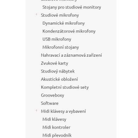
Stojany pro studiové monitory
Studiové mikrofony
Dynamické mikrofony
Kondenzátorové mikrofony
USB mikrofony
Mikrofonní stojany
Nahravací a záznamová zařízení
Zvukové karty
Studiový nábytek
Akustické obložení
Kompletní studiové sety
Grooveboxy
Software
Midi klávesy a vybavení
Midi klávesy
Midi kontroler
Midi převodník