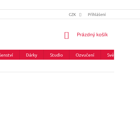
CZK
Přihlášení
NÁKUPNÍ
Prázdný košík
KOŠÍK
šenství
Dárky
Studio
Ozvučení
Světla
Zna