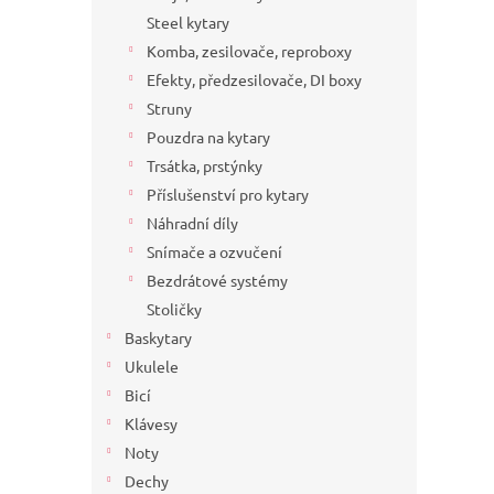
a
Steel kytary
n
Komba, zesilovače, reproboxy
e
Efekty, předzesilovače, DI boxy
l
Struny
Pouzdra na kytary
Trsátka, prstýnky
Příslušenství pro kytary
Náhradní díly
Snímače a ozvučení
Bezdrátové systémy
Stoličky
Baskytary
Ukulele
Bicí
Klávesy
Noty
Dechy