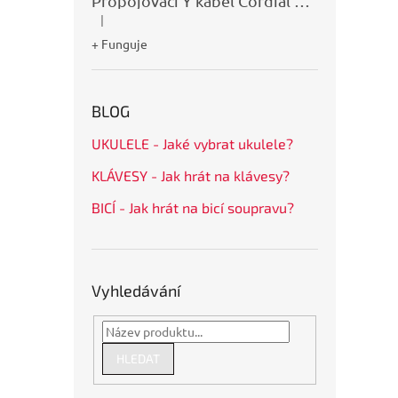
Propojovací Y kabel Cordial CFY0,9VPP
|
Hodnocení produktu je 5 z 5 hvězdiček.
+ Funguje
BLOG
UKULELE - Jaké vybrat ukulele?
KLÁVESY - Jak hrát na klávesy?
BICÍ - Jak hrát na bicí soupravu?
Vyhledávání
HLEDAT