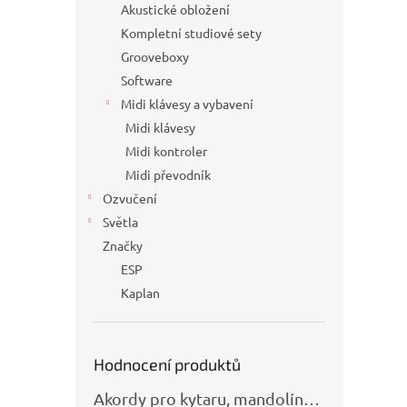
Akustické obložení
Kompletní studiové sety
Grooveboxy
Software
Midi klávesy a vybavení
Midi klávesy
Midi kontroler
Midi převodník
Ozvučení
Světla
Značky
ESP
Kaplan
Hodnocení produktů
Akordy pro kytaru, mandolínu, banjo, basu a klávesy