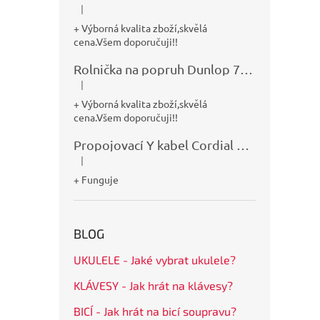
|
Hodnocení produktu je 5 z 5 hvězdiček.
+ Výborná kvalita zboží,skvělá
cena.Všem doporučuji!!
Rolnička na popruh Dunlop 7100
|
Hodnocení produktu je 5 z 5 hvězdiček.
+ Výborná kvalita zboží,skvělá
cena.Všem doporučuji!!
Propojovací Y kabel Cordial CFY0,9VPP
|
Hodnocení produktu je 5 z 5 hvězdiček.
+ Funguje
BLOG
UKULELE - Jaké vybrat ukulele?
KLÁVESY - Jak hrát na klávesy?
BICÍ - Jak hrát na bicí soupravu?