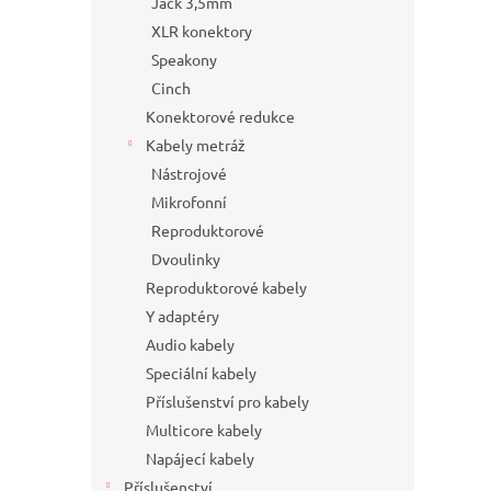
Jack 3,5mm
XLR konektory
Speakony
Cinch
Konektorové redukce
Kabely metráž
Nástrojové
Mikrofonní
Reproduktorové
Dvoulinky
Reproduktorové kabely
Y adaptéry
Audio kabely
Speciální kabely
Příslušenství pro kabely
Multicore kabely
Napájecí kabely
Příslušenství