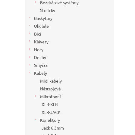
Bezdrátové systémy
Stoličky
Baskytary
Ukulele
Bicí
Klávesy
Noty
Dechy
Smyčce
Kabely
Midi kabely
Nástrojové
Mikrofonní
XLR-XLR
XLR-JACK
Konektory
Jack 6,3mm