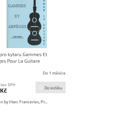
pro kytaru Gammes Et
es Pour La Guitare
Do 1 měsíce
 bez DPH
Do košíku
 Kč
n by Marc Franceries, Pr...
O
v
l
á