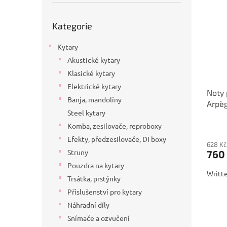
p
p
a
i
r
n
Přeskočit
Kategorie
s
kategorie
o
e
p
d
l
Kytary
r
u
o
k
Akustické kytary
d
t
Klasické kytary
u
ů
Elektrické kytary
Noty 
k
Banja, mandolíny
Arpèg
t
Steel kytary
ů
Komba, zesilovače, reproboxy
Efekty, předzesilovače, DI boxy
628 Kč
Struny
760
Pouzdra na kytary
Writte
Trsátka, prstýnky
Příslušenství pro kytary
Náhradní díly
Snímače a ozvučení