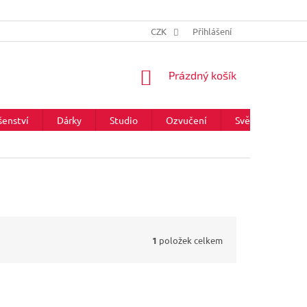
CZK
Přihlášení
NÁKUPNÍ
Prázdný košík
KOŠÍK
šenství
Dárky
Studio
Ozvučení
Světla
Zna
1
položek celkem