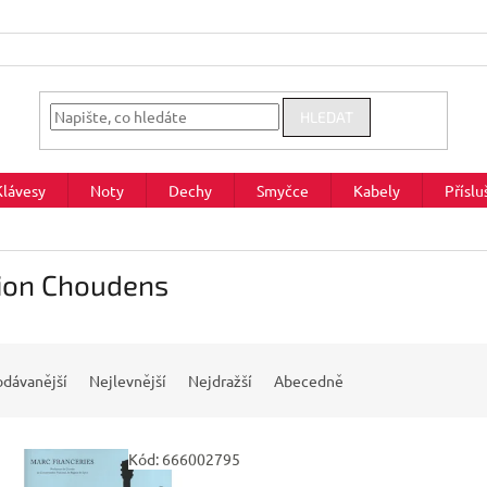
HLEDAT
Klávesy
Noty
Dechy
Smyčce
Kabely
Příslu
tion Choudens
odávanější
Nejlevnější
Nejdražší
Abecedně
Kód:
666002795