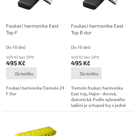
p
d
r
u
o
k
d
t
Foukací harmonika East
Foukací harmonika East
u
ů
Top F
Top B dur
k
t
Do 10 dnů
Do 10 dnů
ů
409 Kč bez DPH
409 Kč bez DPH
495 Kč
495 Kč
Do košíku
Do košíku
Foukací harmonika Tremolo 24
Tremolo foukací harmonika
F Dur
East top, Major - durová,
diatonická. Podle vybraného
ladění je schopná hry v jedné
tónině...