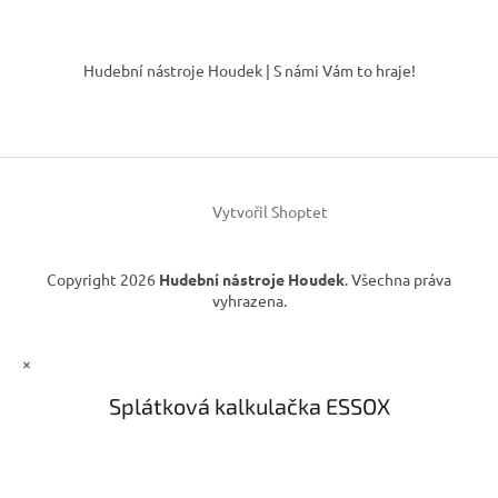
v
l
Z
á
á
Hudební nástroje Houdek | S námi Vám to hraje!
d
p
a
a
c
t
í
í
p
r
v
Vytvořil Shoptet
k
y
v
Copyright 2026
Hudební nástroje Houdek
. Všechna práva
ý
vyhrazena.
p
i
s
×
u
Splátková kalkulačka ESSOX