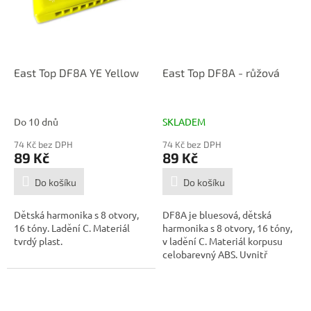
East Top DF8A YE Yellow
East Top DF8A - růžová
Do 10 dnů
SKLADEM
74 Kč bez DPH
74 Kč bez DPH
89 Kč
89 Kč
Do košíku
Do košíku
Dětská harmonika s 8 otvory,
DF8A je bluesová, dětská
16 tóny. Ladění C. Materiál
harmonika s 8 otvory, 16 tóny,
tvrdý plast.
v ladění C. Materiál korpusu
celobarevný ABS. Uvnitř
kovová...