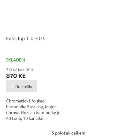
East Top T10-40 C
SKLADEM
719 Kč bez DPH
870 Kč
Do košíku
Chromatická foukací
harmonika East top, Major -
durová. Rozsah harmoniky je
40 tónů, 10 kanálků.
Harmonika je...
5
položek celkem
O