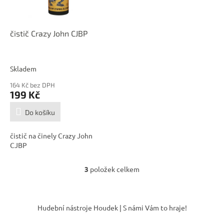
čistič Crazy John CJBP
Skladem
164 Kč bez DPH
199 Kč
Do košíku
čistič na činely Crazy John
CJBP
3
položek celkem
O
v
l
Z
á
á
Hudební nástroje Houdek | S námi Vám to hraje!
d
p
a