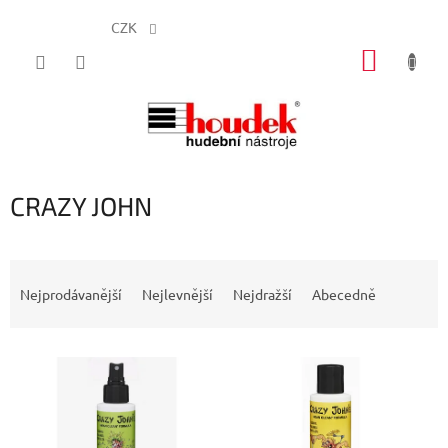
CZK
Přejít
NÁKUP
na
obsah
KOŠÍK
CRAZY JOHN
Ř
a
Nejprodávanější
Nejlevnější
Nejdražší
Abecedně
z
e
V
n
ý
í
p
p
i
r
s
o