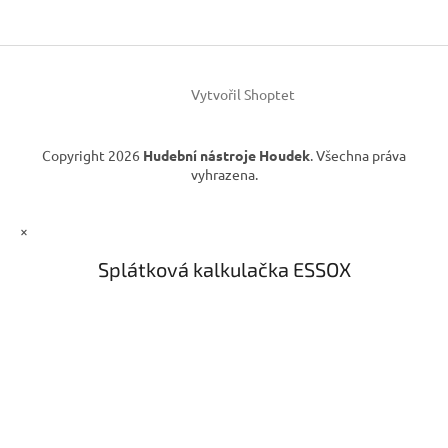
a
c
t
í
í
p
r
v
Vytvořil Shoptet
k
y
v
Copyright 2026
Hudební nástroje Houdek
. Všechna práva
ý
vyhrazena.
p
i
s
×
u
Splátková kalkulačka ESSOX