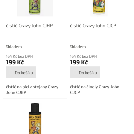
p
d
r
u
o
k
d
t
čistič Crazy John CJHP
čistič Crazy John CJCP
u
ů
k
t
Skladem
Skladem
ů
164 Kč bez DPH
164 Kč bez DPH
199 Kč
199 Kč
Do košíku
Do košíku
čistič na bicí a stojany Crazy
čistič na činely Crazy John
John CJBP
CJCP