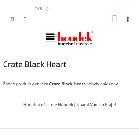
CZK
Přejít
NÁKUP
na
obsah
KOŠÍK
Crate Black Heart
Žádné produkty značky
Crate Black Heart
nebyly nalezeny...
Z
á
Hudební nástroje Houdek | S námi Vám to hraje!
p
a
t
í