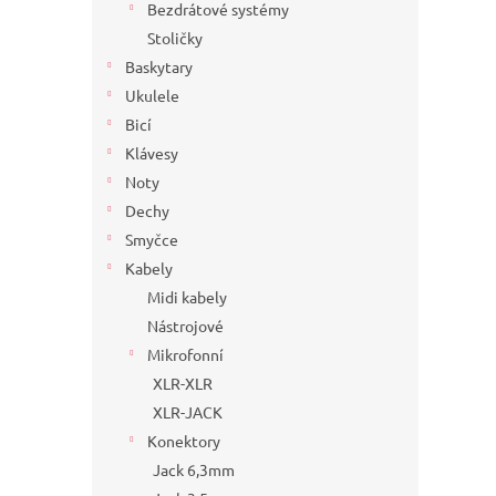
Bezdrátové systémy
Stoličky
Baskytary
Ukulele
Bicí
Klávesy
Noty
Dechy
Smyčce
Kabely
Midi kabely
Nástrojové
Mikrofonní
XLR-XLR
XLR-JACK
Konektory
Jack 6,3mm