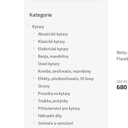
p
p
a
i
r
n
Přeskočit
Kategorie
s
kategorie
o
e
p
d
l
Kytary
r
u
o
k
Akustické kytary
d
t
Klasické kytary
u
ů
Elektrické kytary
Noty 
k
Banja, mandolíny
Flexib
t
Steel kytary
ů
Komba, zesilovače, reproboxy
Efekty, předzesilovače, DI boxy
562 Kč
Struny
680
Pouzdra na kytary
Trsátka, prstýnky
Příslušenství pro kytary
Náhradní díly
Snímače a ozvučení