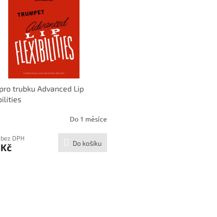
pro trubku Advanced Lip
ilities
Do 1 měsíce
 bez DPH
Do košíku
 Kč
O
v
l
á
d
a