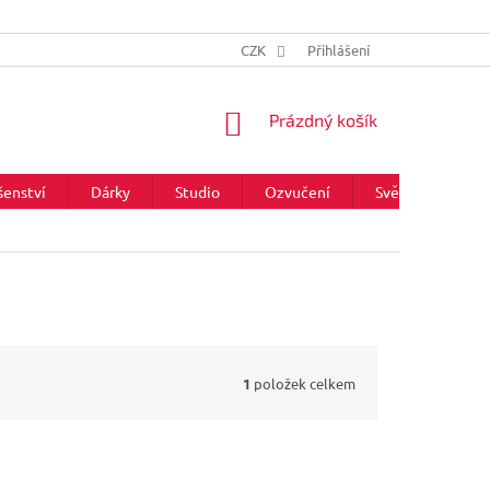
CZK
Přihlášení
NÁKUPNÍ
Prázdný košík
KOŠÍK
šenství
Dárky
Studio
Ozvučení
Světla
Zna
1
položek celkem