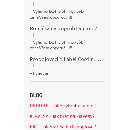
|
Hodnocení produktu je 5 z 5 hvězdiček.
+ Výborná kvalita zboží,skvělá
cena.Všem doporučuji!!
Rolnička na popruh Dunlop 7100
|
Hodnocení produktu je 5 z 5 hvězdiček.
+ Výborná kvalita zboží,skvělá
cena.Všem doporučuji!!
Propojovací Y kabel Cordial CFY0,9VPP
|
Hodnocení produktu je 5 z 5 hvězdiček.
+ Funguje
BLOG
UKULELE - Jaké vybrat ukulele?
KLÁVESY - Jak hrát na klávesy?
BICÍ - Jak hrát na bicí soupravu?