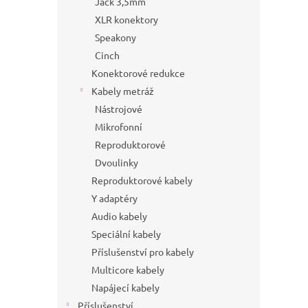
Jack 3,5mm
XLR konektory
Speakony
Cinch
Konektorové redukce
Kabely metráž
Nástrojové
Mikrofonní
Reproduktorové
Dvoulinky
Reproduktorové kabely
Y adaptéry
Audio kabely
Speciální kabely
Příslušenství pro kabely
Multicore kabely
Napájecí kabely
Příslušenství