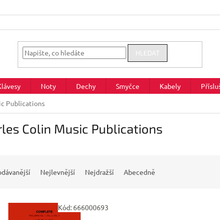
HLEDAT
Klávesy
Noty
Dechy
Smyčce
Kabely
Příslu
ic Publications
les Colin Music Publications
odávanější
Nejlevnější
Nejdražší
Abecedně
Kód:
666000693