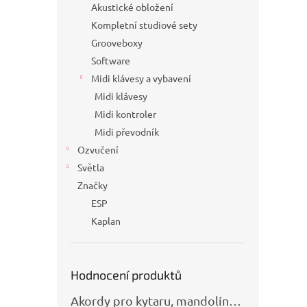
Akustické obložení
Kompletní studiové sety
Grooveboxy
Software
Midi klávesy a vybavení
Midi klávesy
Midi kontroler
Midi převodník
Ozvučení
Světla
Značky
ESP
Kaplan
Hodnocení produktů
Akordy pro kytaru, mandolínu, banjo, basu a klávesy