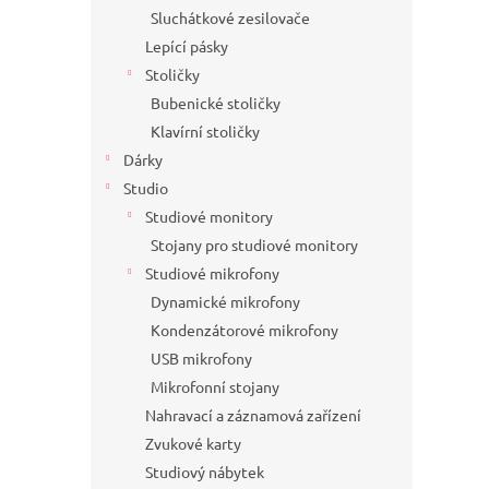
Sluchátkové zesilovače
Lepící pásky
Stoličky
Bubenické stoličky
Klavírní stoličky
Dárky
Studio
Studiové monitory
Stojany pro studiové monitory
Studiové mikrofony
Dynamické mikrofony
Kondenzátorové mikrofony
USB mikrofony
Mikrofonní stojany
Nahravací a záznamová zařízení
Zvukové karty
Studiový nábytek