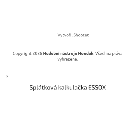
p
a
a
c
t
í
í
p
r
v
Vytvořil Shoptet
k
y
v
Copyright 2026
Hudební nástroje Houdek
. Všechna práva
ý
vyhrazena.
p
i
s
×
u
Splátková kalkulačka ESSOX