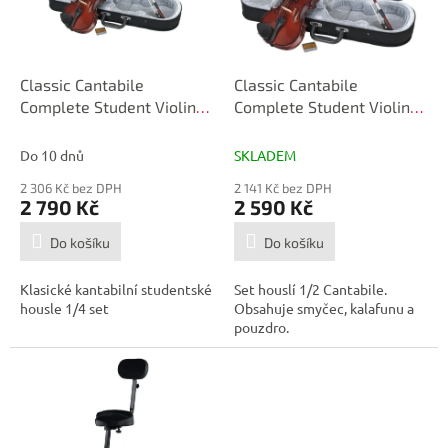
p
d
r
u
o
k
d
t
Classic Cantabile
Classic Cantabile
u
ů
Complete Student Violin
Complete Student Violin
k
Set 1/4-Size
Set Size 1/2
t
Do 10 dnů
SKLADEM
ů
2 306 Kč bez DPH
2 141 Kč bez DPH
2 790 Kč
2 590 Kč
Do košíku
Do košíku
Klasické kantabilní studentské
Set houslí 1/2 Cantabile.
housle 1/4 set
Obsahuje smyčec, kalafunu a
pouzdro.