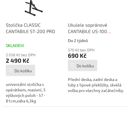
Stolička CLASSIC
Ukulele sopránové
CANTABILE ST-200 PRO
CANTABILE US-100
Natural
Do 2 týdnů
Průměrné
SKLADEM
hodnocení
570 Kč bez DPH
produktu
690 Kč
2 058 Kč bez DPH
je
2 490 Kč
3,0
Do košíku
z
Do košíku
5
Přední deska, zadní deska a
hvězdiček.
univerzální stolička s
luby z lipové překližky, skvělá
opěrátkem, masivní, 5
volba pro všechny začátečníky.
výškových poloh - 57 -
81cm,váha 6,3kg