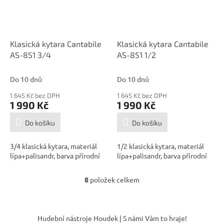
Klasická kytara Cantabile
Klasická kytara Cantabile
AS-851 3/4
AS-851 1/2
Do 10 dnů
Do 10 dnů
1 645 Kč bez DPH
1 645 Kč bez DPH
1 990 Kč
1 990 Kč
Do košíku
Do košíku
3/4 klasická kytara, materiál
1/2 klasická kytara, materiál
lípa+palisandr, barva přírodní
lípa+palisandr, barva přírodní
8
položek celkem
O
v
l
Z
á
á
Hudební nástroje Houdek | S námi Vám to hraje!
d