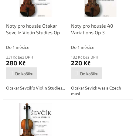
p
d
r
u
o
k
d
t
Noty pro housle Otakar
Noty pro housle 40
u
ů
Sevcik: Violin Studies Op. 9
Variations Op.3
k
(2005 Edition)
t
Do 1 měsíce
Do 1 měsíce
ů
231 Kč bez DPH
182 Kč bez DPH
280 Kč
220 Kč
Do košíku
Do košíku
Otakar Sevcik's Violin Studies...
Otakar Sevick was a Czech
musi...