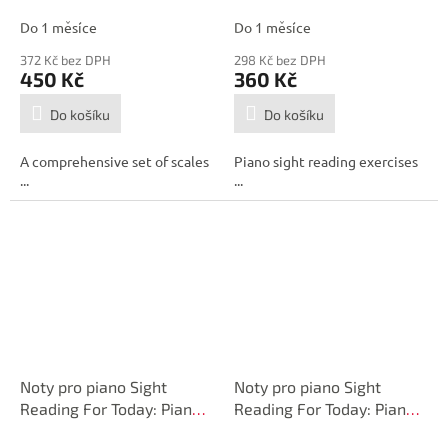
Arpeggios
Grade 6
Do 1 měsíce
Do 1 měsíce
372 Kč bez DPH
298 Kč bez DPH
450 Kč
360 Kč
Do košíku
Do košíku
A comprehensive set of scales
Piano sight reading exercises
...
...
Noty pro piano Sight
Noty pro piano Sight
Reading For Today: Piano
Reading For Today: Piano
Grade 5
Grade 7