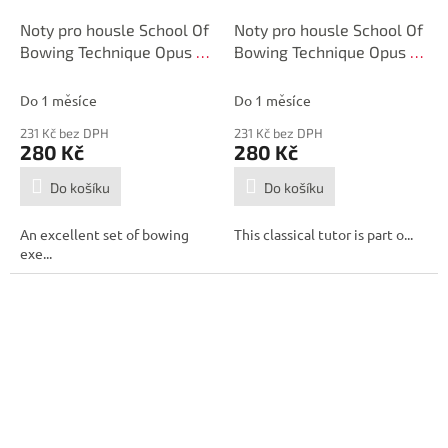
Noty pro housle School Of
Noty pro housle School Of
Bowing Technique Opus 2
Bowing Technique Opus 2
Part 4
Part 3
Do 1 měsíce
Do 1 měsíce
231 Kč bez DPH
231 Kč bez DPH
280 Kč
280 Kč
Do košíku
Do košíku
An excellent set of bowing
This classical tutor is part o...
exe...