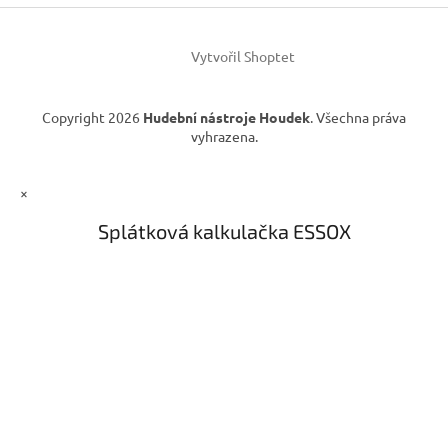
í
k
y
v
Vytvořil Shoptet
ý
p
i
Copyright 2026
Hudební nástroje Houdek
. Všechna práva
s
vyhrazena.
u
×
Splátková kalkulačka ESSOX