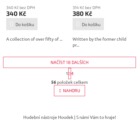
340 Kč bez DPH
314 Kč bez DPH
340 Kč
380 Kč
Do košíku
Do košíku
A collection of over fifty of ...
Written by the former child
pr...
NAČÍST 18 DALŠÍCH
S
1
4
t
O
r
56
položek celkem
v
á
l
NAHORU
n
á
k
d
o
v
Z
a
á
c
á
Hudební nástroje Houdek | S námi Vám to hraje!
n
í
p
í
p
a
r
t
v