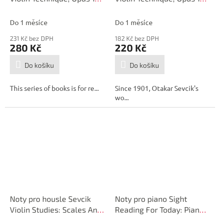
Part 2
Part 1
Do 1 měsíce
Do 1 měsíce
231 Kč bez DPH
182 Kč bez DPH
280 Kč
220 Kč
Do košíku
Do košíku
This series of books is for re...
Since 1901, Otakar Sevcik's
wo...
Noty pro housle Sevcik
Noty pro piano Sight
Violin Studies: Scales And
Reading For Today: Piano