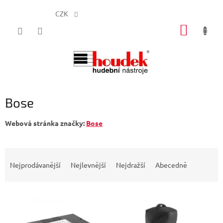
CZK
Přejít
NÁKUP
na
obsah
KOŠÍK
Bose
Webová stránka značky:
Bose
Ř
a
Nejprodávanější
Nejlevnější
Nejdražší
Abecedně
z
e
V
n
ý
í
p
p