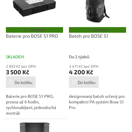
i
r
s
o
p
d
r
u
o
k
ZDARMA
ZDARMA
Z
Z
D
D
d
t
Baterie pro BOSE S1 PRO
Batoh pro BOSE S1
A
A
u
ů
R
R
M
M
k
A
A
t
SKLADEM
Do 2 týdnů
ů
2 893 Kč bez DPH
3 471 Kč bez DPH
3 500 Kč
4 200 Kč
Do košíku
Do košíku
Baterie pro BOSE S1 PRO,
designovaný batoh určený pro
provoz až 6 hodin,
kompaktní PA systém Bose S1
rychlonabíjení, jednoduchá
Pro
montáž