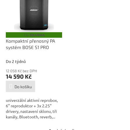
ZDARMA
Z
D
Kompaktní přenosný PA
A
systém BOSE S1 PRO
R
M
A
Do 2 týdnů
12 058 Kč bez DPH
14 590 Kč
Do košíku
univerzální aktivní reprobox,
6" reproduktor + 3x 2.25"
drivery, nastavení sklonu, tři
kanály, Bluetooth, reverb,...