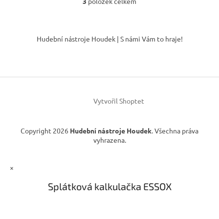
3
položek celkem
O
v
l
Z
á
á
Hudební nástroje Houdek | S námi Vám to hraje!
d
p
a
a
c
t
í
í
p
r
v
Vytvořil Shoptet
k
y
v
Copyright 2026
Hudební nástroje Houdek
. Všechna práva
ý
vyhrazena.
p
i
s
×
u
Splátková kalkulačka ESSOX