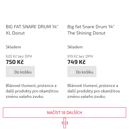
BIG FAT SNARE DRUM 14"
Big fat Snare Drum 14"
XL Donut
The Shining Donut
Skladem
Skladem
620 Kč bez DPH
619 Kč bez DPH
750 Kč
749 Kč
Do košíku
Do košíku
Blánové tlumení, prstence a
Blánové tlumení, prstence a
další produkty pro okamžitou
další produkty pro okamžitou
změnu vašeho zvuku.
změnu vašeho zvuku.
NAČÍST 18 DALŠÍCH
S
1
3
t
O