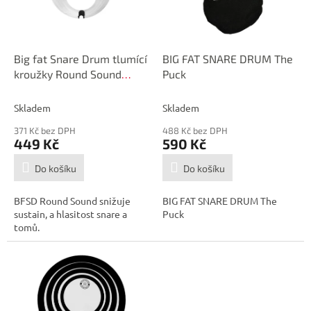
p
d
r
u
o
k
d
t
Big fat Snare Drum tlumící
BIG FAT SNARE DRUM The
u
ů
kroužky Round Sound
Puck
k
White
t
Skladem
Skladem
ů
371 Kč bez DPH
488 Kč bez DPH
449 Kč
590 Kč
Do košíku
Do košíku
BFSD Round Sound snižuje
BIG FAT SNARE DRUM The
sustain, a hlasitost snare a
Puck
tomů.