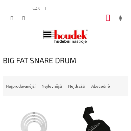
CZK
Přejít
NÁKUP
na
obsah
KOŠÍK
BIG FAT SNARE DRUM
Ř
a
Nejprodávanější
Nejlevnější
Nejdražší
Abecedně
z
e
V
n
ý
í
p
p
i
r
s
o