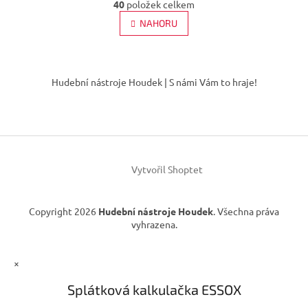
r
40
položek celkem
v
á
l
NAHORU
n
á
k
d
o
v
Z
a
á
c
á
Hudební nástroje Houdek | S námi Vám to hraje!
n
í
p
í
p
a
r
t
v
í
k
y
v
Vytvořil Shoptet
ý
p
i
Copyright 2026
Hudební nástroje Houdek
. Všechna práva
s
vyhrazena.
u
×
Splátková kalkulačka ESSOX