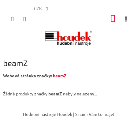
CZK
Přejít
NÁKUP
na
obsah
KOŠÍK
beamZ
Webová stránka značky:
beamZ
Žádné produkty značky
beamZ
nebyly nalezeny...
Z
á
Hudební nástroje Houdek | S námi Vám to hraje!
p
a
t