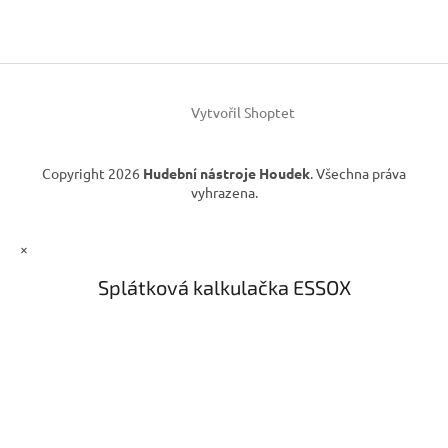
p
a
a
c
t
í
í
p
r
v
Vytvořil Shoptet
k
y
v
Copyright 2026
Hudební nástroje Houdek
. Všechna práva
ý
vyhrazena.
p
i
s
×
u
Splátková kalkulačka ESSOX