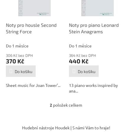
p
d
r
u
o
k
d
t
Noty pro housle Second
Noty pro piano Leonard
u
ů
String Force
Stein Anagrams
k
t
Do 1 měsíce
Do 1 měsíce
ů
306 Kč bez DPH
364 Kč bez DPH
370 Kč
440 Kč
Do košíku
Do košíku
Sheet music for Joan Tower'...
13 piano works inspired by
ana...
2
položek celkem
O
v
l
Z
á
á
Hudební nástroje Houdek | S námi Vám to hraje!
d