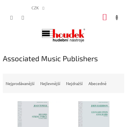
CZK
Přejít
NÁKUP
na
obsah
KOŠÍK
Associated Music Publishers
Ř
a
Nejprodávanější
Nejlevnější
Nejdražší
Abecedně
z
e
V
n
ý
í
p
p
i
r
s
o