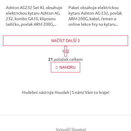
Ashton AG232 Set KL obsahuje
Paket obsahuje elektrickou
elektrickou kytaru Ashton AG
kytaru Ashton AG 232, povlak
232, kombo GA10, klipovou
ARM 200G, kabel, řemen a
ladičku, povlak ARM 200G,...
online lekce hry na kytaru...
NAČÍST DALŠÍ 3
S
1
2
t
O
r
21
položek celkem
v
á
l
NAHORU
n
á
k
d
o
v
Z
a
á
c
á
Hudební nástroje Houdek | S námi Vám to hraje!
n
í
p
í
p
a
r
t
v
í
k
y
v
Vytvořil Shoptet