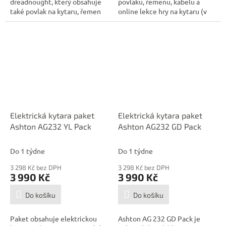
dreadnought, který obsahuje
povlaku, řemenu, kabelu a
také povlak na kytaru, řemen
online lekce hry na kytaru (v
a...
anglickém...
Elektrická kytara paket
Elektrická kytara paket
Ashton AG232 YL Pack
Ashton AG232 GD Pack
Do 1 týdne
Do 1 týdne
3 298 Kč bez DPH
3 298 Kč bez DPH
3 990 Kč
3 990 Kč
Do košíku
Do košíku
Paket obsahuje elektrickou
Ashton AG 232 GD Pack je