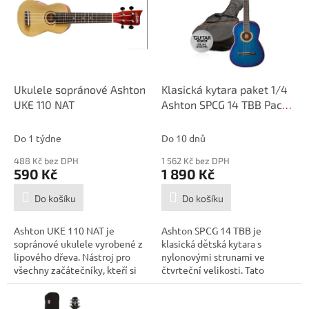
i
r
s
o
p
d
r
u
o
k
d
t
Ukulele sopránové Ashton
Klasická kytara paket 1/4
u
ů
UKE 110 NAT
Ashton SPCG 14 TBB Pack
k
(modrá)
t
Do 1 týdne
Do 10 dnů
ů
488 Kč bez DPH
1 562 Kč bez DPH
590 Kč
1 890 Kč
Do košíku
Do košíku
Ashton UKE 110 NAT je
Ashton SPCG 14 TBB je
sopránové ukulele vyrobené z
klasická dětská kytara s
lipového dřeva. Nástroj pro
nylonovými strunami ve
všechny začátečníky, kteří si
čtvrteční velikosti. Tato
chtějí...
velikost kytary...