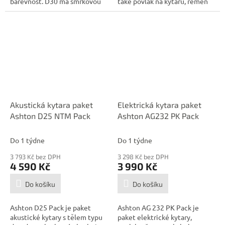
barevnost. D30 má smrkovou
také povlak na kytaru, řemen
přední desku a luby...
a...
Akustická kytara paket
Elektrická kytara paket
Ashton D25 NTM Pack
Ashton AG232 PK Pack
Do 1 týdne
Do 1 týdne
3 793 Kč bez DPH
3 298 Kč bez DPH
4 590 Kč
3 990 Kč
Do košíku
Do košíku
Ashton D25 Pack je paket
Ashton AG 232 PK Pack je
akustické kytary s tělem typu
paket elektrické kytary,