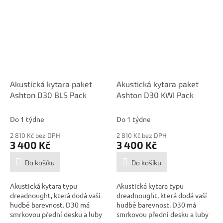
Akustická kytara paket
Akustická kytara paket
Ashton D30 BLS Pack
Ashton D30 KWI Pack
Do 1 týdne
Do 1 týdne
2 810 Kč bez DPH
2 810 Kč bez DPH
3 400 Kč
3 400 Kč
Do košíku
Do košíku
Akustická kytara typu
Akustická kytara typu
dreadnought, která dodá vaší
dreadnought, která dodá vaší
hudbě barevnost. D30 má
hudbě barevnost. D30 má
smrkovou přední desku a luby
smrkovou přední desku a luby