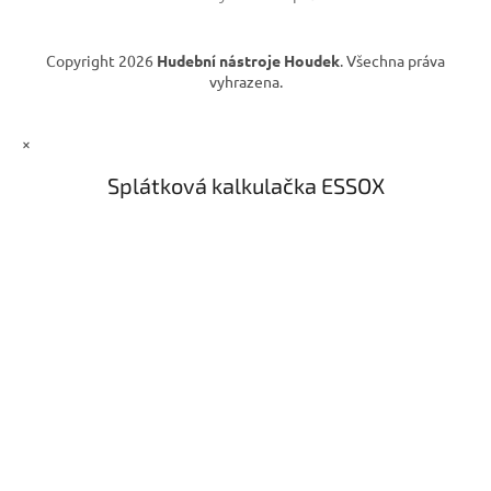
ý
p
i
Copyright 2026
Hudební nástroje Houdek
. Všechna práva
s
vyhrazena.
u
×
Splátková kalkulačka ESSOX