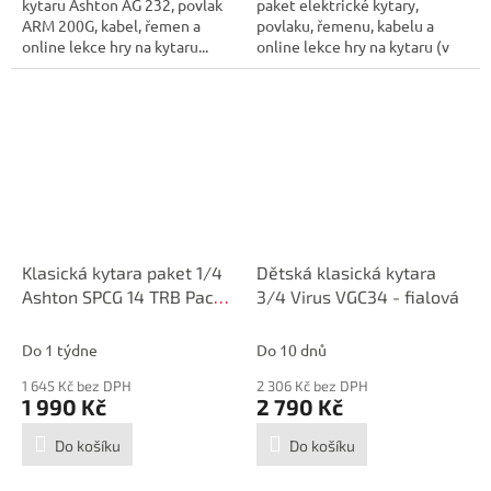
kytaru Ashton AG 232, povlak
paket elektrické kytary,
ARM 200G, kabel, řemen a
povlaku, řemenu, kabelu a
online lekce hry na kytaru...
online lekce hry na kytaru (v
anglickém...
Klasická kytara paket 1/4
Dětská klasická kytara
Ashton SPCG 14 TRB Pack
3/4 Virus VGC34 - fialová
(červená)
Do 1 týdne
Do 10 dnů
1 645 Kč bez DPH
2 306 Kč bez DPH
1 990 Kč
2 790 Kč
Do košíku
Do košíku