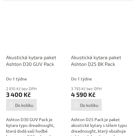
a zadní desku...
a zadní desku...
Akustická kytara paket
Akustická kytara paket
Ashton D30 GUV Pack
Ashton D25 BK Pack
Do 1 týdne
Do 1 týdne
2 810 Kč bez DPH
3 793 Kč bez DPH
3 400 Kč
4 590 Kč
Do košíku
Do košíku
Ashton D30 GUV Pack je
Ashton D25 Pack je paket
kytara typu dreadnought,
akustické kytary s tělem typu
která dodá vaší hudbě
dreadnought, který obsahuje