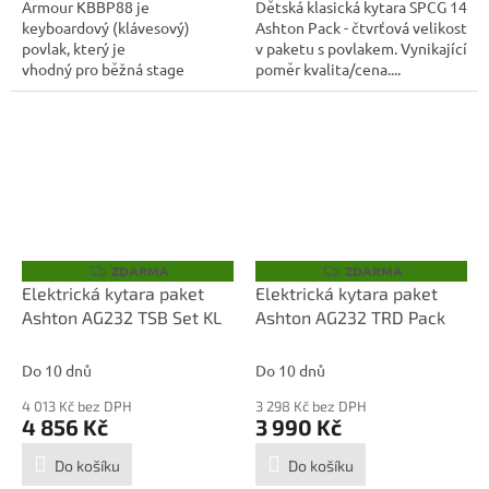
Armour KBBP88 je
Dětská klasická kytara SPCG 14
keyboardový (klávesový)
Ashton Pack - čtvrťová velikost
povlak, který je
v paketu s povlakem. Vynikající
vhodný pro běžná stage
poměr kvalita/cena....
piana s 88...
ZDARMA
ZDARMA
Z
Z
D
D
Elektrická kytara paket
Elektrická kytara paket
A
A
Ashton AG232 TSB Set KL
Ashton AG232 TRD Pack
R
R
M
M
A
A
Do 10 dnů
Do 10 dnů
4 013 Kč bez DPH
3 298 Kč bez DPH
4 856 Kč
3 990 Kč
Do košíku
Do košíku