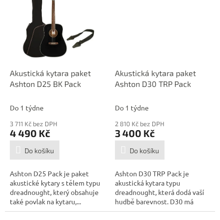
Akustická kytara paket
Akustická kytara paket
Ashton D25 BK Pack
Ashton D30 TRP Pack
Do 1 týdne
Do 1 týdne
3 711 Kč bez DPH
2 810 Kč bez DPH
4 490 Kč
3 400 Kč
Do košíku
Do košíku
Ashton D25 Pack je paket
Ashton D30 TRP Pack je
akustické kytary s tělem typu
akustická kytara typu
dreadnought, který obsahuje
dreadnought, která dodá vaší
také povlak na kytaru,...
hudbě barevnost. D30 má
smrkovou přední...