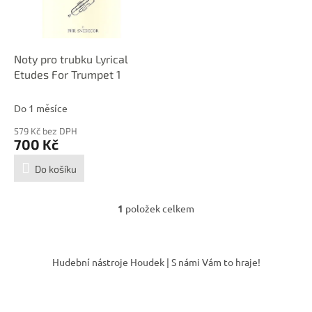
p
d
r
u
o
k
d
t
Noty pro trubku Lyrical
u
ů
Etudes For Trumpet 1
k
t
Do 1 měsíce
ů
579 Kč bez DPH
700 Kč
Do košíku
1
položek celkem
O
v
l
Z
á
á
Hudební nástroje Houdek | S námi Vám to hraje!
d
p
a
a
c
t
í