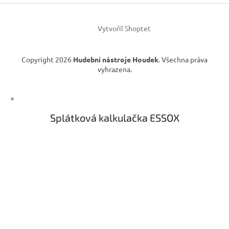
í
p
r
v
Vytvořil Shoptet
k
y
v
Copyright 2026
Hudební nástroje Houdek
. Všechna práva
ý
vyhrazena.
p
i
s
×
u
Splátková kalkulačka ESSOX