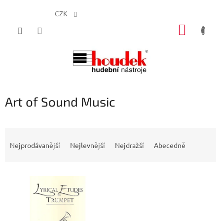
CZK
Přejít
NÁKUP
na
obsah
KOŠÍK
Art of Sound Music
Ř
a
Nejprodávanější
Nejlevnější
Nejdražší
Abecedně
z
e
V
n
ý
í
p
p
i
r
s
o