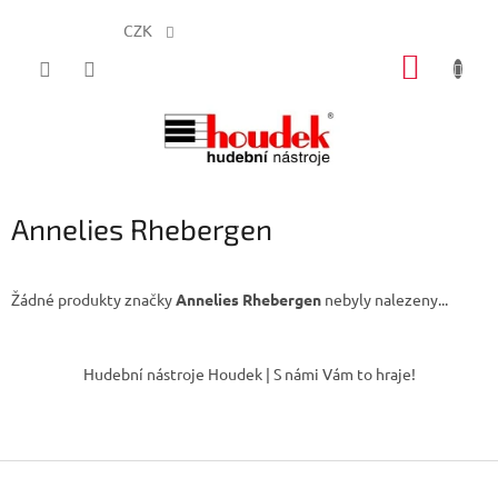
CZK
Přejít
NÁKUP
na
obsah
KOŠÍK
Annelies Rhebergen
Žádné produkty značky
Annelies Rhebergen
nebyly nalezeny...
Z
á
Hudební nástroje Houdek | S námi Vám to hraje!
p
a
t
í