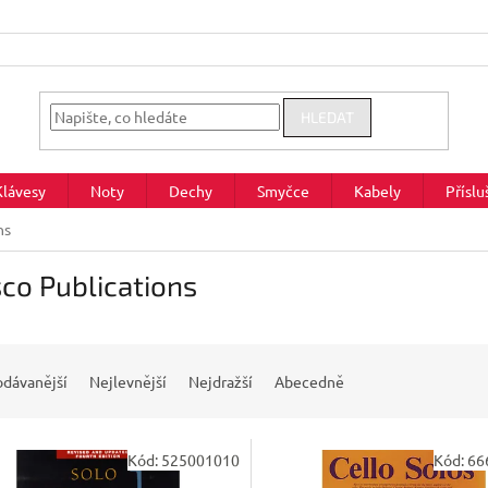
HLEDAT
Klávesy
Noty
Dechy
Smyčce
Kabely
Příslu
ns
co Publications
odávanější
Nejlevnější
Nejdražší
Abecedně
Kód:
525001010
Kód:
66