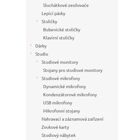
Sluchátkové zesilovače
Lepící pásky
Stoličky
Bubenické stoličky
Klavírní stoličky
Dárky
Studio
Studiové monitory
Stojany pro studiové monitory
Studiové mikrofony
Dynamické mikrofony
Kondenzátorové mikrofony
USB mikrofony
Mikrofonní stojany
Nahravací a záznamová zařízení
Zvukové karty
Studiový nábytek