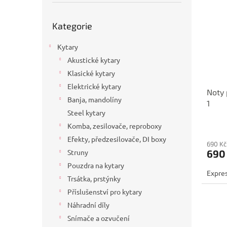
p
p
a
i
r
n
Přeskočit
Kategorie
s
kategorie
o
e
p
d
l
Kytary
r
u
o
k
Akustické kytary
d
t
Klasické kytary
u
ů
Elektrické kytary
Noty 
k
Banja, mandolíny
1
t
Steel kytary
ů
Komba, zesilovače, reproboxy
Efekty, předzesilovače, DI boxy
690 Kč
690
Struny
Pouzdra na kytary
Expres
Trsátka, prstýnky
Příslušenství pro kytary
Náhradní díly
Snímače a ozvučení