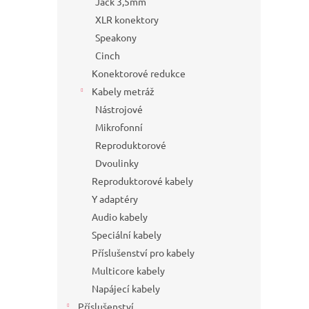
Jack 3,5mm
XLR konektory
Speakony
Cinch
Konektorové redukce
Kabely metráž
Nástrojové
Mikrofonní
Reproduktorové
Dvoulinky
Reproduktorové kabely
Y adaptéry
Audio kabely
Speciální kabely
Příslušenství pro kabely
Multicore kabely
Napájecí kabely
Příslušenství