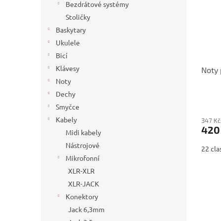
Bezdrátové systémy
Stoličky
Baskytary
Ukulele
Bicí
Klávesy
Noty 
Noty
Dechy
Smyčce
Kabely
347 Kč
420
Midi kabely
Nástrojové
22 cla
Mikrofonní
XLR-XLR
XLR-JACK
Konektory
Jack 6,3mm