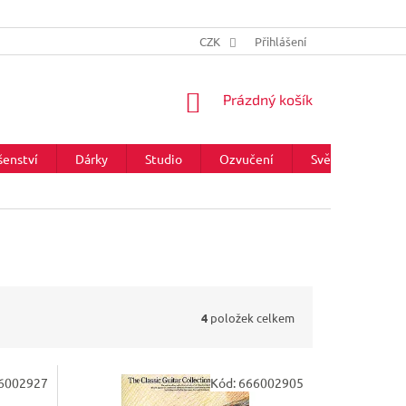
CZK
Přihlášení
NÁKUPNÍ
Prázdný košík
KOŠÍK
šenství
Dárky
Studio
Ozvučení
Světla
Zna
4
položek celkem
6002927
Kód:
666002905