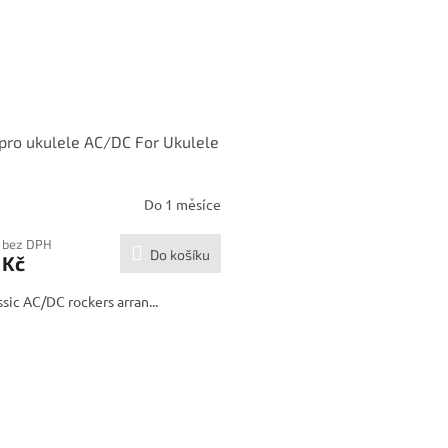
pro ukulele AC/DC For Ukulele
Do 1 měsíce
 bez DPH
Do košíku
 Kč
ssic AC/DC rockers arran...
O
v
l
á
d
a