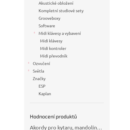
Akustické obložení
Kompletní studiové sety
Grooveboxy
Software
Midi klávesy a vybavení
Midi klávesy
Midi kontroler
Midi převodník
Ozvučení
Světla
Značky
ESP
Kaplan
Hodnocení produktů
Akordy pro kytaru, mandolínu, banjo, basu a klávesy