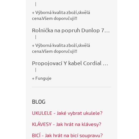
|
Hodnocení produktu je 5 z 5 hvězdiček.
+ Výborná kvalita zboží,skvělá
cena.Všem doporučuji!!
Rolnička na popruh Dunlop 7100
|
Hodnocení produktu je 5 z 5 hvězdiček.
+ Výborná kvalita zboží,skvělá
cena.Všem doporučuji!!
Propojovací Y kabel Cordial CFY0,9VPP
|
Hodnocení produktu je 5 z 5 hvězdiček.
+ Funguje
BLOG
UKULELE - Jaké vybrat ukulele?
KLÁVESY - Jak hrát na klávesy?
BICÍ - Jak hrát na bicí soupravu?