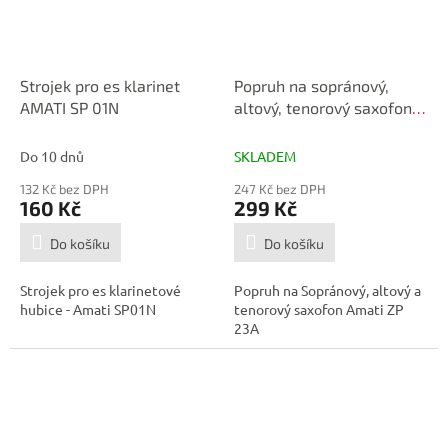
Strojek pro es klarinet
Popruh na sopránový,
AMATI SP 01N
altový, tenorový saxofon
Amati ZP23A
Do 10 dnů
SKLADEM
132 Kč bez DPH
247 Kč bez DPH
160 Kč
299 Kč
Do košíku
Do košíku
Strojek pro es klarinetové
Popruh na Sopránový, altový a
hubice - Amati SP01N
tenorový saxofon Amati ZP
23A