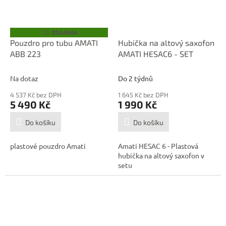
ZDARMA
Z
D
Pouzdro pro tubu AMATI
Hubička na altový saxofon
A
ABB 223
AMATI HESAC6 - SET
R
M
A
Na dotaz
Do 2 týdnů
4 537 Kč bez DPH
1 645 Kč bez DPH
5 490 Kč
1 990 Kč
Do košíku
Do košíku
plastové pouzdro Amati
Amati HESAC 6 - Plastová
hubička na altový saxofon v
setu