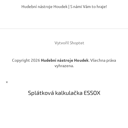
á
c
á
Hudební nástroje Houdek | S námi Vám to hraje!
n
í
p
í
p
a
r
t
v
í
k
y
v
Vytvořil Shoptet
ý
p
i
Copyright 2026
Hudební nástroje Houdek
. Všechna práva
s
vyhrazena.
u
×
Splátková kalkulačka ESSOX