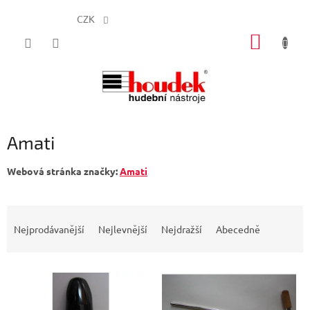
CZK
Přejít
NÁKUP
na
obsah
KOŠÍK
Amati
Webová stránka značky:
Amati
Ř
a
Nejprodávanější
Nejlevnější
Nejdražší
Abecedně
z
e
V
n
ý
í
p
p