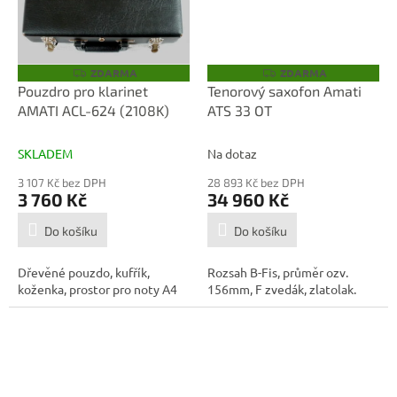
ZDARMA
ZDARMA
Z
Z
D
D
Pouzdro pro klarinet
Tenorový saxofon Amati
A
A
AMATI ACL-624 (2108K)
ATS 33 OT
R
R
M
M
A
A
SKLADEM
Na dotaz
3 107 Kč bez DPH
28 893 Kč bez DPH
3 760 Kč
34 960 Kč
Do košíku
Do košíku
Dřevěné pouzdo, kufřík,
Rozsah B-Fis, průměr ozv.
koženka, prostor pro noty A4
156mm, F zvedák, zlatolak.