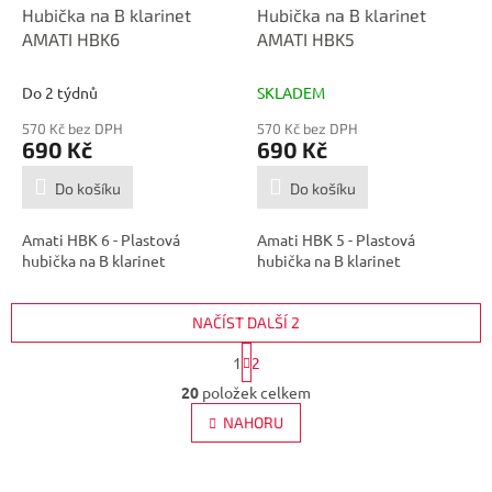
Hubička na B klarinet
Hubička na B klarinet
AMATI HBK6
AMATI HBK5
Do 2 týdnů
SKLADEM
570 Kč bez DPH
570 Kč bez DPH
690 Kč
690 Kč
Do košíku
Do košíku
Amati HBK 6 - Plastová
Amati HBK 5 - Plastová
hubička na B klarinet
hubička na B klarinet
NAČÍST DALŠÍ 2
S
1
2
t
O
r
20
položek celkem
v
á
l
NAHORU
n
á
k
d
o
v
Z
a