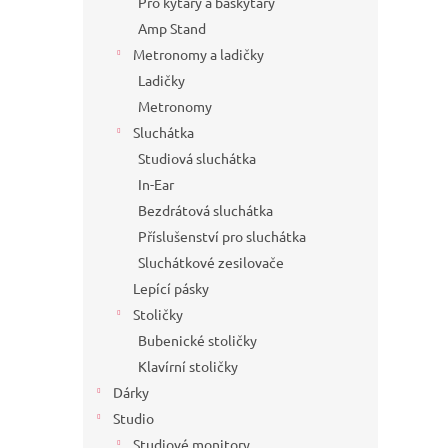
Pro kytary a baskytary
Amp Stand
Metronomy a ladičky
Ladičky
Metronomy
Sluchátka
Studiová sluchátka
In-Ear
Bezdrátová sluchátka
Příslušenství pro sluchátka
Sluchátkové zesilovače
Lepící pásky
Stoličky
Bubenické stoličky
Klavírní stoličky
Dárky
Studio
Studiové monitory