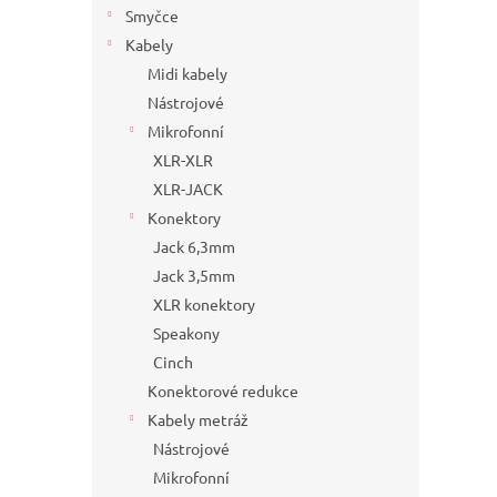
Smyčce
Kabely
Midi kabely
Nástrojové
Mikrofonní
XLR-XLR
XLR-JACK
Konektory
Jack 6,3mm
Jack 3,5mm
XLR konektory
Speakony
Cinch
Konektorové redukce
Kabely metráž
Nástrojové
Mikrofonní