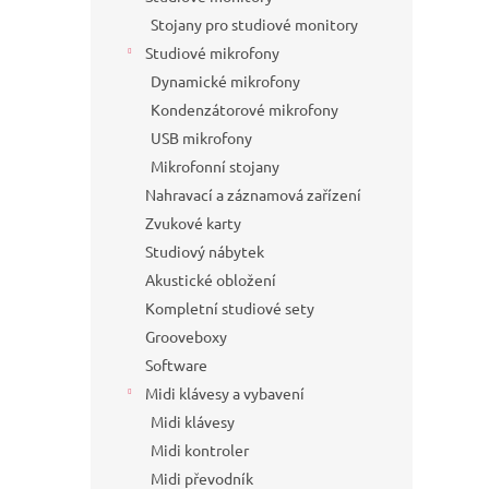
Stojany pro studiové monitory
Studiové mikrofony
Dynamické mikrofony
Kondenzátorové mikrofony
USB mikrofony
Mikrofonní stojany
Nahravací a záznamová zařízení
Zvukové karty
Studiový nábytek
Akustické obložení
Kompletní studiové sety
Grooveboxy
Software
Midi klávesy a vybavení
Midi klávesy
Midi kontroler
Midi převodník