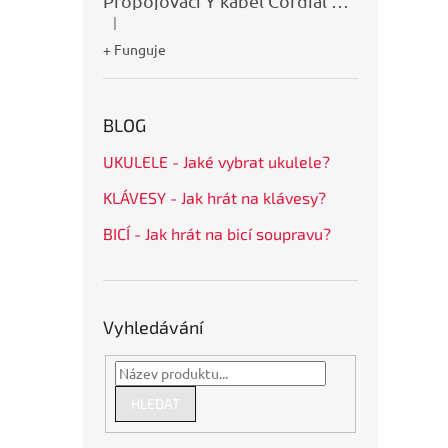
Propojovací Y kabel Cordial CFY0,9VPP
|
Hodnocení produktu je 5 z 5 hvězdiček.
+ Funguje
BLOG
UKULELE - Jaké vybrat ukulele?
KLÁVESY - Jak hrát na klávesy?
BICÍ - Jak hrát na bicí soupravu?
Vyhledávání
HLEDAT