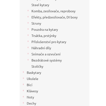
a
Steel kytary
n
Komba, zesilovače, reproboxy
e
Efekty, předzesilovače, DI boxy
l
Struny
Pouzdra na kytary
Trsátka, prstýnky
Příslušenství pro kytary
Náhradní díly
Snímače a ozvučení
Bezdrátové systémy
Stoličky
Baskytary
Ukulele
Bicí
Klávesy
Noty
Dechy