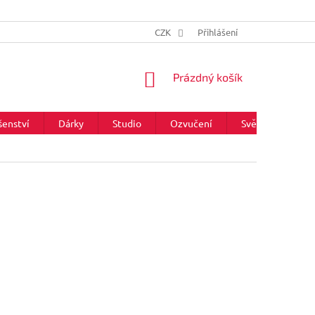
CZK
Přihlášení
NÁKUPNÍ
Prázdný košík
KOŠÍK
šenství
Dárky
Studio
Ozvučení
Světla
Zna