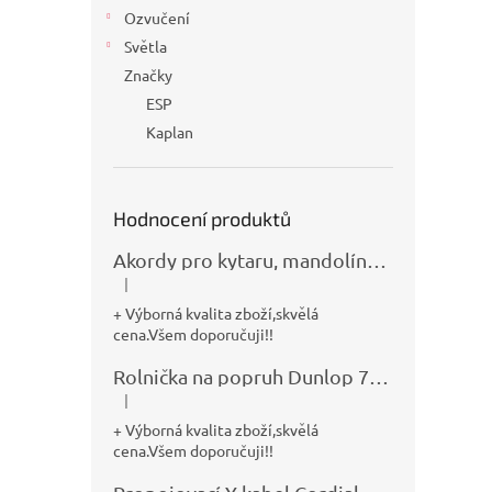
Ozvučení
Světla
Značky
ESP
Kaplan
Hodnocení produktů
Akordy pro kytaru, mandolínu, banjo, basu a klávesy
|
Hodnocení produktu je 5 z 5 hvězdiček.
+ Výborná kvalita zboží,skvělá
cena.Všem doporučuji!!
Rolnička na popruh Dunlop 7100
|
Hodnocení produktu je 5 z 5 hvězdiček.
+ Výborná kvalita zboží,skvělá
cena.Všem doporučuji!!