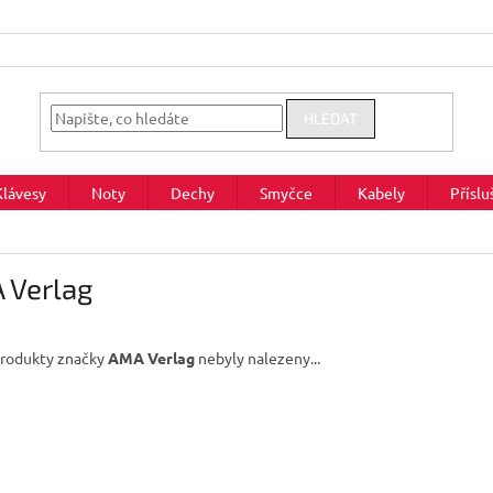
HLEDAT
Klávesy
Noty
Dechy
Smyčce
Kabely
Příslu
 Verlag
rodukty značky
AMA Verlag
nebyly nalezeny...