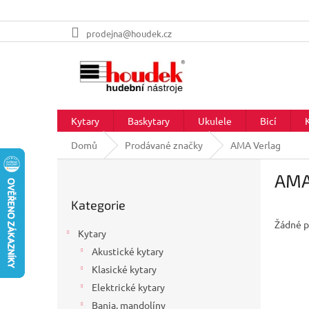
Přejít
prodejna@houdek.cz
na
obsah
Kytary
Baskytary
Ukulele
Bicí
Domů
Prodávané značky
AMA Verlag
P
AMA
o
Přeskočit
s
Kategorie
kategorie
t
Žádné p
r
Kytary
a
Akustické kytary
n
Klasické kytary
n
í
Elektrické kytary
p
Banja, mandolíny