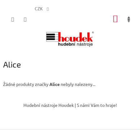
CZK
Přejít
NÁKUP
na
obsah
KOŠÍK
Alice
Žádné produkty značky
Alice
nebyly nalezeny...
Z
á
Hudební nástroje Houdek | S námi Vám to hraje!
p
a
t
í