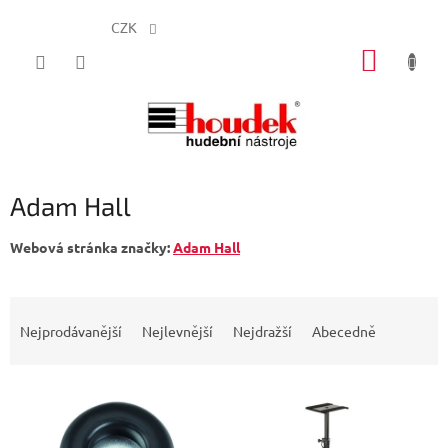
CZK
Přejít
NÁKUP
na
obsah
KOŠÍK
Adam Hall
Webová stránka značky:
Adam Hall
Ř
a
Nejprodávanější
Nejlevnější
Nejdražší
Abecedně
z
e
V
n
ý
í
p
p