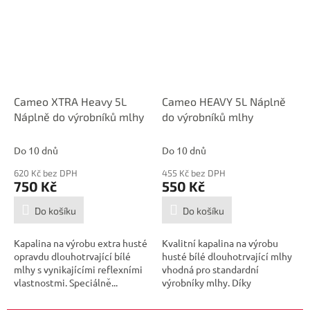
Cameo XTRA Heavy 5L
Cameo HEAVY 5L Náplně
Náplně do výrobníků mlhy
do výrobníků mlhy
Do 10 dnů
Do 10 dnů
620 Kč bez DPH
455 Kč bez DPH
750 Kč
550 Kč
Do košíku
Do košíku
Kapalina na výrobu extra husté
Kvalitní kapalina na výrobu
opravdu dlouhotrvající bílé
husté bílé dlouhotrvající mlhy
mlhy s vynikajícími reflexními
vhodná pro standardní
vlastnostmi. Speciálně...
výrobníky mlhy. Díky
vynikajícím...