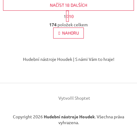
NAČÍST 18 DALŠÍCH
S
1
10
t
O
r
174
položek celkem
v
á
l
NAHORU
n
á
k
d
o
v
Z
a
á
c
á
Hudební nástroje Houdek | S námi Vám to hraje!
n
í
p
í
p
a
r
t
v
í
k
y
v
Vytvořil Shoptet
ý
p
i
Copyright 2026
Hudební nástroje Houdek
. Všechna práva
s
vyhrazena.
u