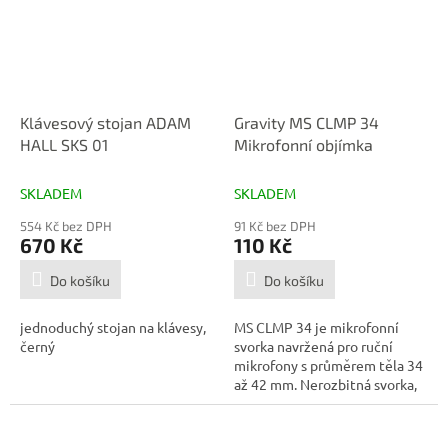
Klávesový stojan ADAM
Gravity MS CLMP 34
HALL SKS 01
Mikrofonní objímka
SKLADEM
SKLADEM
554 Kč bez DPH
91 Kč bez DPH
670 Kč
110 Kč
Do košíku
Do košíku
jednoduchý stojan na klávesy,
MS CLMP 34 je mikrofonní
černý
svorka navržená pro ruční
mikrofony s průměrem těla 34
až 42 mm. Nerozbitná svorka,
vyrobená...