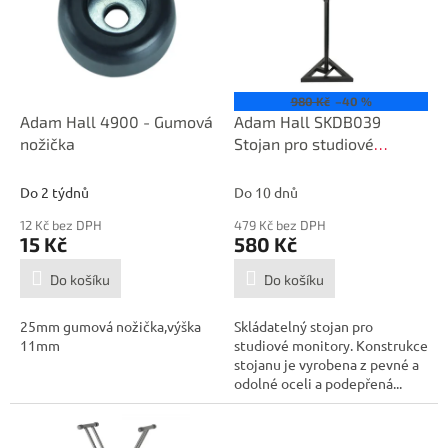
i
r
s
o
p
d
r
u
o
k
980 Kč
–40 %
d
t
Adam Hall 4900 - Gumová
Adam Hall SKDB039
u
ů
nožička
Stojan pro studiové
k
monitory
t
Do 2 týdnů
Do 10 dnů
ů
12 Kč bez DPH
479 Kč bez DPH
15 Kč
580 Kč
Do košíku
Do košíku
25mm gumová nožička,výška
Skládatelný stojan pro
11mm
studiové monitory. Konstrukce
stojanu je vyrobena z pevné a
odolné oceli a podepřená...