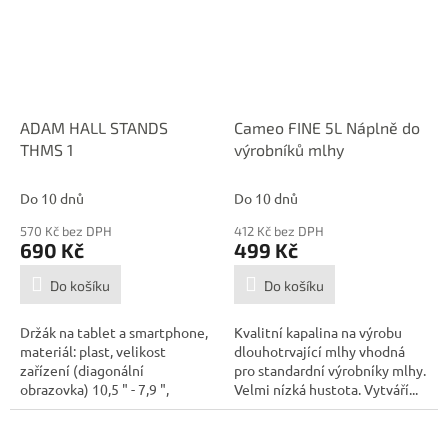
ADAM HALL STANDS
Cameo FINE 5L Náplně do
THMS 1
výrobníků mlhy
Do 10 dnů
Do 10 dnů
570 Kč bez DPH
412 Kč bez DPH
690 Kč
499 Kč
Do košíku
Do košíku
Držák na tablet a smartphone,
Kvalitní kapalina na výrobu
materiál: plast, velikost
dlouhotrvající mlhy vhodná
zařízení (diagonální
pro standardní výrobníky mlhy.
obrazovka) 10,5 " - 7,9 ",
Velmi nízká hustota. Vytváří...
maximální...