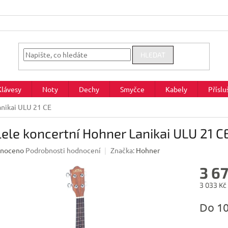
HLEDAT
Klávesy
Noty
Dechy
Smyčce
Kabely
Příslu
anikai ULU 21 CE
ele koncertní Hohner Lanikai ULU 21 C
né
noceno
Podrobnosti hodnocení
Značka:
Hohner
ení
3 6
u
3 033 Kč
Měrná
Do 1
cena:
ek.