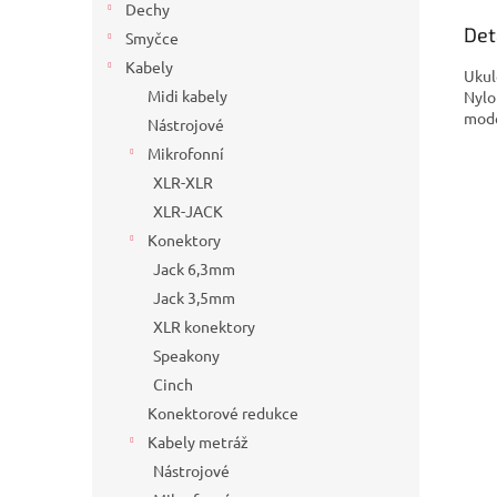
Dechy
Det
Smyčce
Kabely
Ukul
Midi kabely
Nylo
mode
Nástrojové
Mikrofonní
XLR-XLR
XLR-JACK
Konektory
Jack 6,3mm
Jack 3,5mm
XLR konektory
Speakony
Cinch
Konektorové redukce
Kabely metráž
Nástrojové