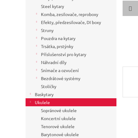
a
Steel kytary
n
Komba, zesilovače, reproboxy
e
Efekty, předzesilovače, DI boxy
l
Struny
Pouzdra na kytary
Trsátka, prstýnky
Příslušenství pro kytary
Náhradní díly
Snímače a ozvučení
Bezdrátové systémy
Stoličky
Baskytary
Ukulele
Sopránové ukulele
Koncertní ukulele
Tenorové ukulele
Barytonové ukulele