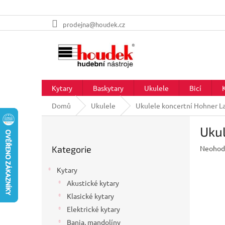
Přejít
prodejna@houdek.cz
na
obsah
Kytary
Baskytary
Ukulele
Bicí
Domů
Ukulele
Ukulele koncertní Hohner L
P
Ukul
o
Přeskočit
s
Průměr
Kategorie
Neohod
kategorie
t
hodnoc
r
produkt
Kytary
a
je
Akustické kytary
n
0,0
z
Klasické kytary
n
5
í
Elektrické kytary
hvězdič
p
Banja, mandolíny