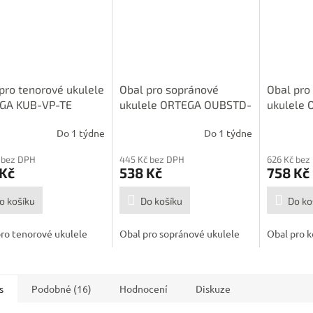
pro tenorové ukulele
Obal pro sopránové
Obal pro
GA KUB-VP-TE
ukulele ORTEGA OUBSTD-
ukulele
SO
CC
Do 1 týdne
Do 1 týdne
 bez DPH
445 Kč bez DPH
626 Kč bez
 Kč
538 Kč
758 Kč
o košíku
Do košíku
Do ko
ro tenorové ukulele
Obal pro sopránové ukulele
Obal pro k
s
Podobné (16)
Hodnocení
Diskuze