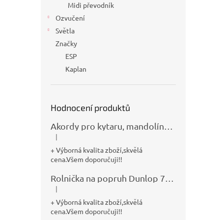
Midi převodník
Ozvučení
Světla
Značky
ESP
Kaplan
Hodnocení produktů
Akordy pro kytaru, mandolínu, banjo, basu a klávesy
|
Hodnocení produktu je 5 z 5 hvězdiček.
+ Výborná kvalita zboží,skvělá
cena.Všem doporučuji!!
Rolnička na popruh Dunlop 7100
|
Hodnocení produktu je 5 z 5 hvězdiček.
+ Výborná kvalita zboží,skvělá
cena.Všem doporučuji!!