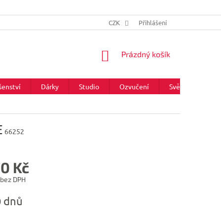
CZK
Přihlášení
NÁKUPNÍ
Prázdný košík
KOŠÍK
šenství
Dárky
Studio
Ozvučení
Světla
Zna
E
66252
70 Kč
 bez DPH
0 dnů