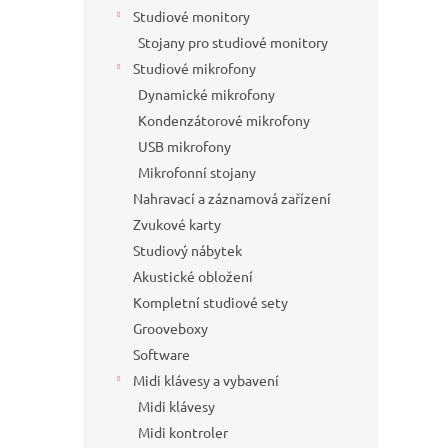
Studiové monitory
Stojany pro studiové monitory
Studiové mikrofony
Dynamické mikrofony
Kondenzátorové mikrofony
USB mikrofony
Mikrofonní stojany
Nahravací a záznamová zařízení
Zvukové karty
Studiový nábytek
Akustické obložení
Kompletní studiové sety
Grooveboxy
Software
Midi klávesy a vybavení
Midi klávesy
Midi kontroler