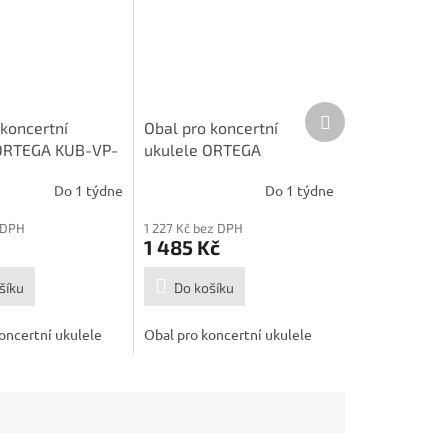
Další
 koncertní
Obal pro koncertní
produkt
 ORTEGA KUB-VP-
ukulele ORTEGA
OSOCAUK-CC-BX
Do 1 týdne
Do 1 týdne
 DPH
1 227 Kč bez DPH
1 485 Kč
šíku
Do košíku
oncertní ukulele
Obal pro koncertní ukulele