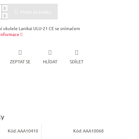
Přidat do košíku
í ukulele Lanikai ULU-21 CE se snímačem
 informace
ZEPTAT SE
HLÍDAT
SDÍLET
ty
Kód:
AAA10410
Kód:
AAA10068