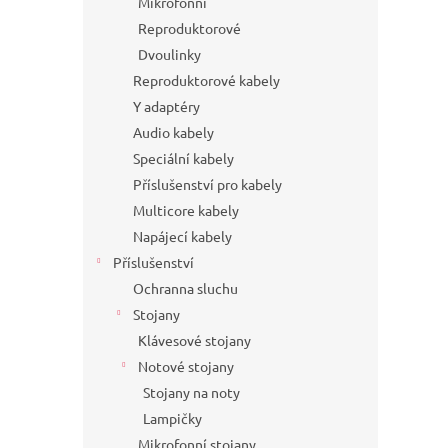
Mikrofonní
Reproduktorové
Dvoulinky
Reproduktorové kabely
Y adaptéry
Audio kabely
Speciální kabely
Příslušenství pro kabely
Multicore kabely
Napájecí kabely
Příslušenství
Ochranna sluchu
Stojany
Klávesové stojany
Notové stojany
Stojany na noty
Lampičky
Mikrofonní stojany