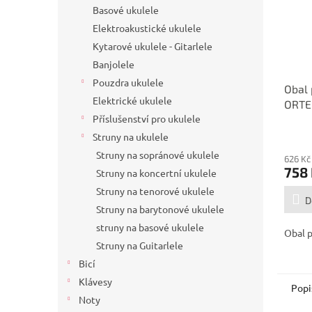
Basové ukulele
Elektroakustické ukulele
Kytarové ukulele - Gitarlele
Banjolele
Pouzdra ukulele
Obal 
Elektrické ukulele
ORTE
Příslušenství pro ukulele
Struny na ukulele
Struny na sopránové ukulele
626 Kč
758
Struny na koncertní ukulele
Struny na tenorové ukulele
D
Struny na barytonové ukulele
struny na basové ukulele
Obal p
Struny na Guitarlele
Bicí
Klávesy
Popi
Noty