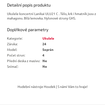
Detailní popis produktu
Ukulele koncertní Lanikai ULU21 C . Tělo, krk i hmatník jsou z
mahagonu. Bílá lemovka. Nylonové struny GHS.
Doplňkové parametry
Kategorie
:
Ukulele
Záruka
:
24
Model
:
Soprán
Počet strun
:
4
Přední deska z masivu
:
Ne
Snímač
:
Ne
Z
á
Hudební nástroje Houdek | S námi Vám to hraje!
p
a
t