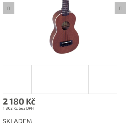
2 180 Kč
1 802 Kč bez DPH
Měrná
SKLADEM
cena: