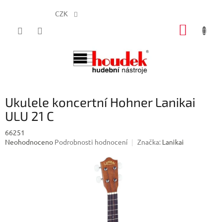
CZK
Přejít
NÁKUP
na
obsah
KOŠÍK
Ukulele koncertní Hohner Lanikai
ULU 21 C
66251
Průměrné
Neohodnoceno
Podrobnosti hodnocení
Značka:
Lanikai
hodnocení
produktu
je
0,0
z
5
hvězdiček.