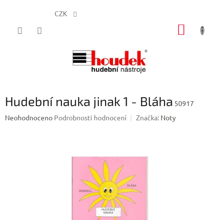
CZK
Přejít
NÁKUP
na
obsah
KOŠÍK
Hudební nauka jinak 1 - Bláha
50917
Průměrné
Neohodnoceno
Podrobnosti hodnocení
Značka:
Noty
hodnocení
produktu
je
0,0
z
5
hvězdiček.