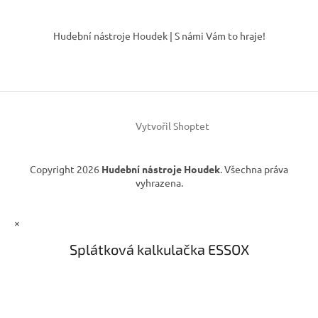
Z
á
Hudební nástroje Houdek | S námi Vám to hraje!
p
a
t
í
Vytvořil Shoptet
Copyright 2026
Hudební nástroje Houdek
. Všechna práva
vyhrazena.
×
Splátková kalkulačka ESSOX