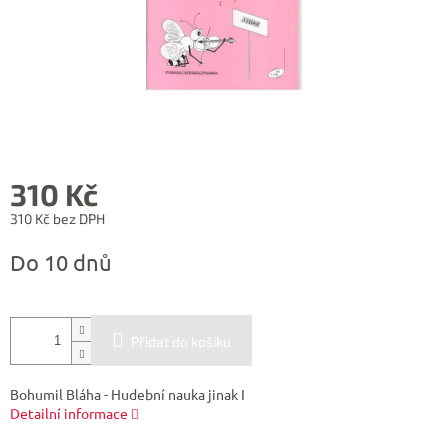
310 Kč
310 Kč bez DPH
Měrná
Do 10 dnů
cena:
Přidat do košíku
Bohumil Bláha - Hudební nauka jinak I
Detailní informace