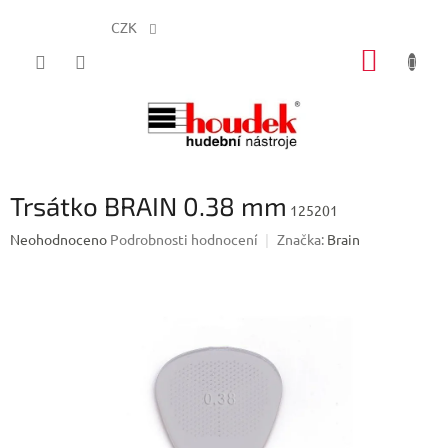
CZK
Přejít
NÁKUP
na
obsah
KOŠÍK
Trsátko BRAIN 0.38 mm
125201
Průměrné
Neohodnoceno
Podrobnosti hodnocení
Značka:
Brain
hodnocení
produktu
je
0,0
z
5
hvězdiček.