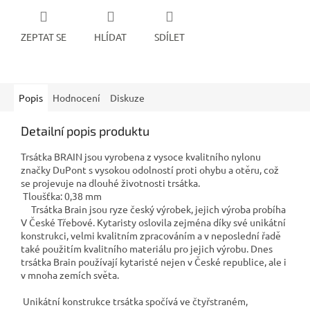
ZEPTAT SE
HLÍDAT
SDÍLET
Popis
Hodnocení
Diskuze
Detailní popis produktu
Trsátka BRAIN jsou vyrobena z vysoce kvalitního nylonu
značky DuPont s vysokou odolností proti ohybu a otěru, což
se projevuje na dlouhé životnosti trsátka.
Tloušťka: 0,38 mm
Trsátka Brain jsou ryze český výrobek, jejich výroba probíha
V České Třebové. Kytaristy oslovila zejména díky své unikátní
konstrukci, velmi kvalitním zpracováním a v neposlední řadě
také použitím kvalitního materiálu pro jejich výrobu. Dnes
trsátka Brain používají kytaristé nejen v České republice, ale i
v mnoha zemích světa.
Unikátní konstrukce trsátka spočívá ve čtyřstraném,