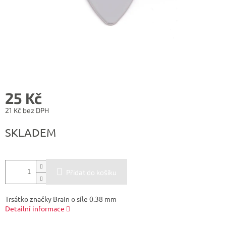
25 Kč
21 Kč bez DPH
Měrná
SKLADEM
cena:
Přidat do košíku
Trsátko značky Brain o síle 0.38 mm
Detailní informace