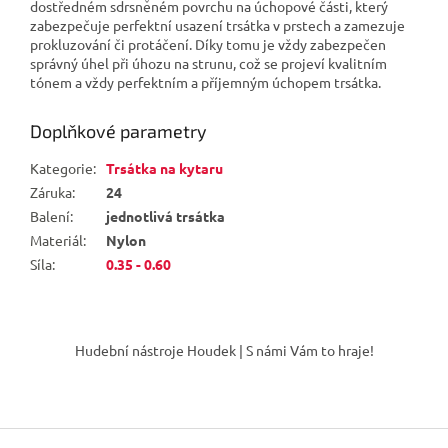
dostředném sdrsněném povrchu na úchopové části, který
zabezpečuje perfektní usazení trsátka v prstech a zamezuje
prokluzování či protáčení. Díky tomu je vždy zabezpečen
správný úhel při úhozu na strunu, což se projeví kvalitním
tónem a vždy perfektním a příjemným úchopem trsátka.
Doplňkové parametry
Kategorie
:
Trsátka na kytaru
Záruka
:
24
Balení
:
jednotlivá trsátka
Materiál
:
Nylon
Síla
:
0.35 - 0.60
Z
á
Hudební nástroje Houdek | S námi Vám to hraje!
p
a
t
í