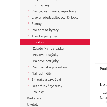
a
Steel kytary
n
Komba, zesilovače, reproboxy
e
Efekty, předzesilovače, DI boxy
l
Struny
Pouzdra na kytary
Trsátka, prstýnky
Trsátka
Zásobníky na trsátka
Prstové prstýnky
Palcové prstýnky
Příslušenství pro kytary
Popi
Náhradní díly
Snímače a ozvučení
Det
Bezdrátové systémy
Stoličky
Trsá
Mate
Baskytary
Tvrd
Ukulele