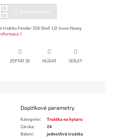
Přidat do košíku
ní trsátko Fender 358 Shell 1/2 Gross Heavy
 informace
ZEPTAT SE
HLÍDAT
SDÍLET
Doplňkové parametry
Kategorie
:
Trsátka na kytaru
Záruka
:
24
Balení
:
jednotlivá trsátka