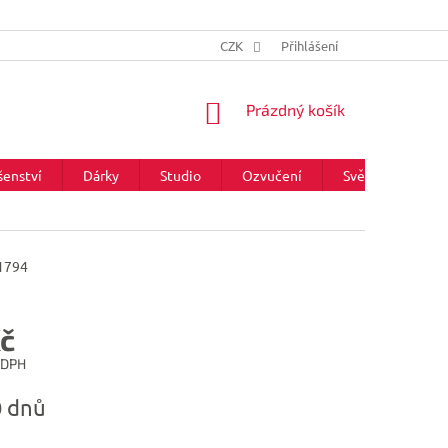
CZK
Přihlášení
NÁKUPNÍ
Prázdný košík
KOŠÍK
šenství
Dárky
Studio
Ozvučení
Světla
Zna
1794
Kč
 DPH
0 dnů