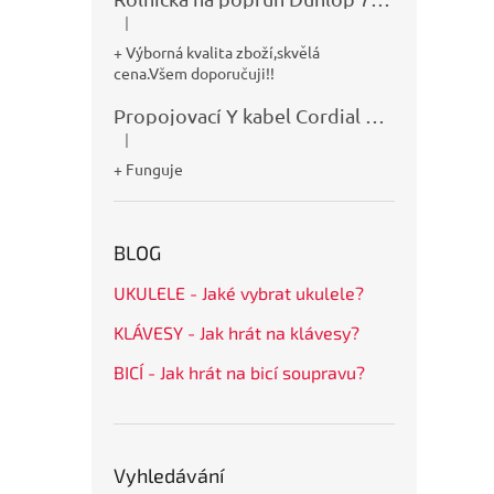
|
Hodnocení produktu je 5 z 5 hvězdiček.
+ Výborná kvalita zboží,skvělá
cena.Všem doporučuji!!
Propojovací Y kabel Cordial CFY0,9VPP
|
Hodnocení produktu je 5 z 5 hvězdiček.
+ Funguje
BLOG
UKULELE - Jaké vybrat ukulele?
KLÁVESY - Jak hrát na klávesy?
BICÍ - Jak hrát na bicí soupravu?
Vyhledávání