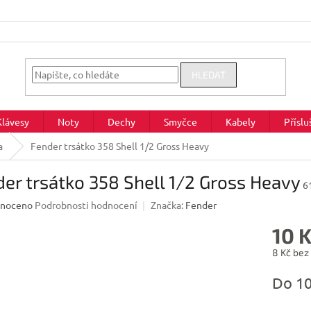
HLEDAT
Klávesy
Noty
Dechy
Smyčce
Kabely
Příslu
a
Fender trsátko 358 Shell 1/2 Gross Heavy
er trsátko 358 Shell 1/2 Gross Heavy
6
né
noceno
Podrobnosti hodnocení
Značka:
Fender
ení
10 
u
8 Kč bez
Měrná
Do 1
cena:
ek.