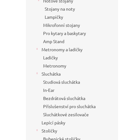
Notové stojany
Stojany na noty
Lampičky
Mikrofonní stojany
Pro kytary a baskytary
Amp Stand
Metronomy a ladičky
Ladičky
Metronomy
Sluchátka
Studiová sluchátka
In-Ear
Bezdrátová sluchátka
Příslušenství pro sluchátka
Sluchátkové zesilovače
Lepící pásky
Stoličky
Bubenické stoličky