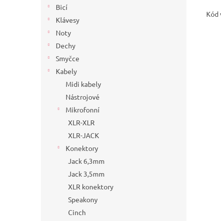
Bicí
Kód 
Klávesy
Noty
Dechy
Smyčce
Kabely
Midi kabely
Nástrojové
Mikrofonní
XLR-XLR
XLR-JACK
Konektory
Jack 6,3mm
Jack 3,5mm
XLR konektory
Speakony
Cinch