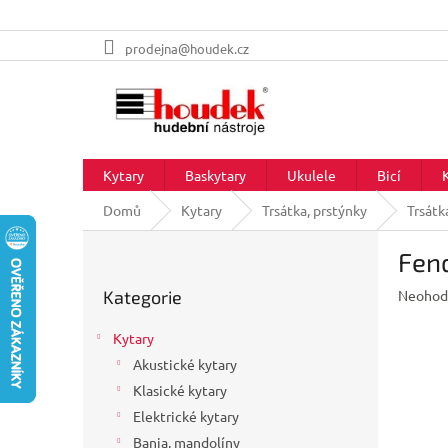
Přejít
prodejna@houdek.cz
na
obsah
Kytary
Baskytary
Ukulele
Bicí
Domů
Kytary
Trsátka, prstýnky
Trsátk
P
Fend
o
Přeskočit
s
Průměr
Kategorie
Neohod
kategorie
t
hodnoc
r
produkt
Kytary
a
je
Akustické kytary
n
0,0
z
Klasické kytary
n
5
í
Elektrické kytary
hvězdič
p
Banja, mandolíny