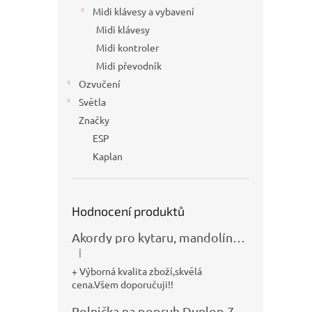
Midi klávesy a vybavení
Midi klávesy
Midi kontroler
Midi převodník
Ozvučení
Světla
Značky
ESP
Kaplan
Hodnocení produktů
Akordy pro kytaru, mandolínu, banjo, basu a klávesy
|
Hodnocení produktu je 5 z 5 hvězdiček.
+ Výborná kvalita zboží,skvělá
cena.Všem doporučuji!!
Rolnička na popruh Dunlop 7100