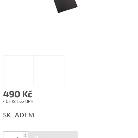
490 Kč
405 Kč bez DPH
Měrná
SKLADEM
cena: