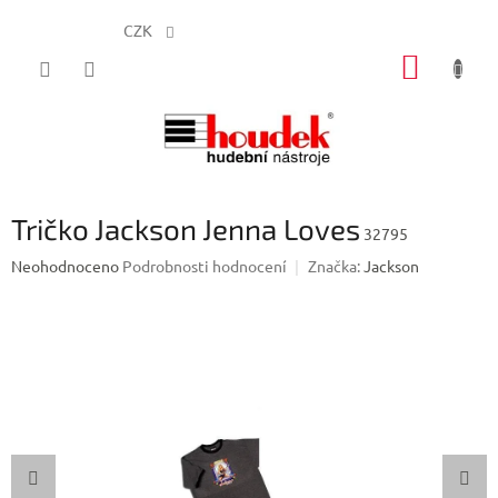
CZK
Přejít
NÁKUP
na
obsah
KOŠÍK
Tričko Jackson Jenna Loves
32795
Průměrné
Neohodnoceno
Podrobnosti hodnocení
Značka:
Jackson
hodnocení
produktu
je
0,0
z
5
hvězdiček.