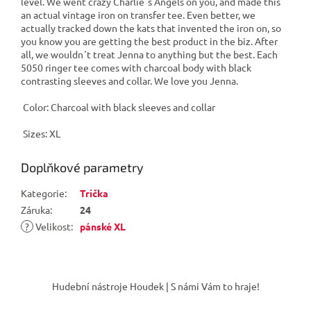
level. We went crazy Charlie´s Angels on you, and made this
an actual vintage iron on transfer tee. Even better, we
actually tracked down the kats that invented the iron on, so
you know you are getting the best product in the biz. After
all, we wouldn´t treat Jenna to anything but the best. Each
5050 ringer tee comes with charcoal body with black
contrasting sleeves and collar. We love you Jenna.
Color: Charcoal with black sleeves and collar
Sizes: XL
Doplňkové parametry
Kategorie
:
Trička
Záruka
:
24
?
Velikost
:
pánské XL
Z
á
Hudební nástroje Houdek | S námi Vám to hraje!
p