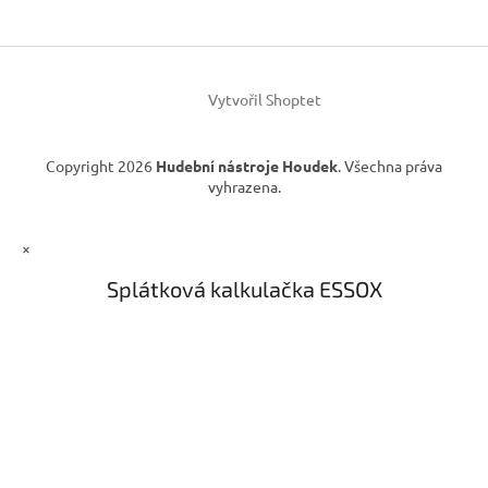
a
t
í
Vytvořil Shoptet
Copyright 2026
Hudební nástroje Houdek
. Všechna práva
vyhrazena.
×
Splátková kalkulačka ESSOX