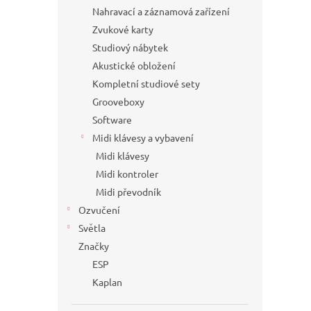
Nahravací a záznamová zařízení
Zvukové karty
Studiový nábytek
Akustické obložení
Kompletní studiové sety
Grooveboxy
Software
Midi klávesy a vybavení
Midi klávesy
Midi kontroler
Midi převodník
Ozvučení
Světla
Značky
ESP
Kaplan