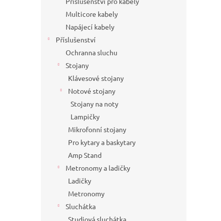
Příslušenství pro kabely
Multicore kabely
Napájecí kabely
Příslušenství
Ochranna sluchu
Stojany
Klávesové stojany
Notové stojany
Stojany na noty
Lampičky
Mikrofonní stojany
Pro kytary a baskytary
Amp Stand
Metronomy a ladičky
Ladičky
Metronomy
Sluchátka
Studiová sluchátka