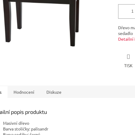
Dřevo ma
sedadlo
Detailní
TISK
s
Hodnocení
Diskuze
ailní popis produktu
Masivní dřevo
Barva stoličky: palisandr
Barva sedáku: černý