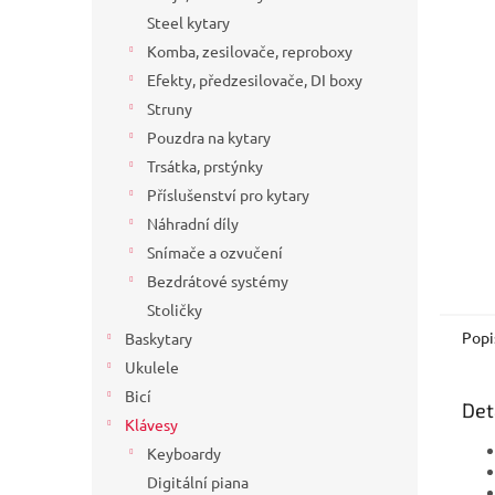
a
Steel kytary
n
Komba, zesilovače, reproboxy
e
Efekty, předzesilovače, DI boxy
l
Struny
Pouzdra na kytary
Trsátka, prstýnky
Příslušenství pro kytary
Náhradní díly
Snímače a ozvučení
Bezdrátové systémy
Stoličky
Popi
Baskytary
Ukulele
Bicí
Det
Klávesy
Keyboardy
Digitální piana