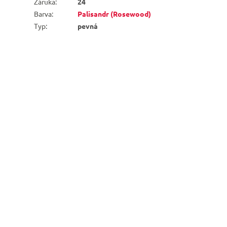
Záruka
:
24
Barva
:
Palisandr (Rosewood)
Typ
:
pevná