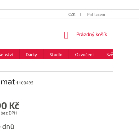
CZK
Přihlášení
NÁKUPNÍ
Prázdný košík
KOŠÍK
šenství
Dárky
Studio
Ozvučení
Světla
Zna
r mat
1100495
90 Kč
 bez DPH
0 dnů