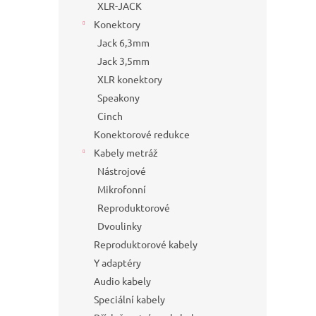
XLR-JACK
Konektory
Jack 6,3mm
Jack 3,5mm
XLR konektory
Speakony
Cinch
Konektorové redukce
Kabely metráž
Nástrojové
Mikrofonní
Reproduktorové
Dvoulinky
Reproduktorové kabely
Y adaptéry
Audio kabely
Speciální kabely