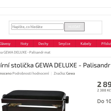
HLEDAT
Klávesy
Noty
Dechy
Smyčce
Kabely
Příslu
ička GEWA DELUXE - Palisandr mat
írní stolička GEWA DELUXE - Palisand
né
noceno
Podrobnosti hodnocení
Značka:
Gewa
ení
2 8
u
2 388 Kč
Měrná
Do 1
cena:
ek.