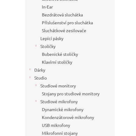
In-Ear
Bezdrátová sluchátka
Příslušenství pro sluchátka
Sluchátkové zesilovače
Lepící pásky
Stoličky
Bubenické stoličky
Klavírní stoličky
Dárky
Studio
Studiové monitory
Stojany pro studiové monitory
Studiové mikrofony
Dynamické mikrofony
Kondenzátorové mikrofony
USB mikrofony
Mikrofonní stojany