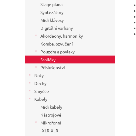
Stage piana
Syntezátory
Midi klávesy
Digitální varhany
Akordeony, harmoniky
Komba, ozvučení
Pouzdra a povlaky
Stoličky
Příslušenství
Noty
Dechy
Smyčce
Kabely
Midi kabely
Nástrojové
Mikrofonní
XLR-XLR