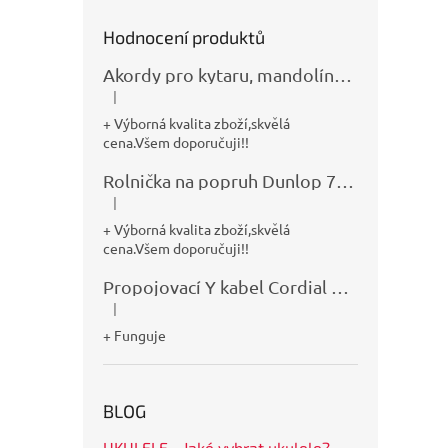
Hodnocení produktů
Akordy pro kytaru, mandolínu, banjo, basu a klávesy
|
Hodnocení produktu je 5 z 5 hvězdiček.
+ Výborná kvalita zboží,skvělá
cena.Všem doporučuji!!
Rolnička na popruh Dunlop 7100
|
Hodnocení produktu je 5 z 5 hvězdiček.
+ Výborná kvalita zboží,skvělá
cena.Všem doporučuji!!
Propojovací Y kabel Cordial CFY0,9VPP
|
Hodnocení produktu je 5 z 5 hvězdiček.
+ Funguje
BLOG
UKULELE - Jaké vybrat ukulele?