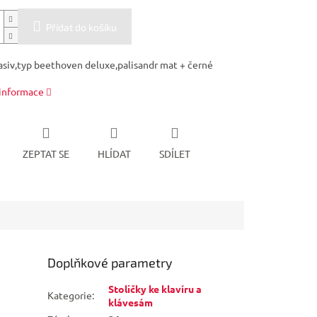
Přidat do košíku
siv,typ beethoven deluxe,palisandr mat + černé
 informace
ZEPTAT SE
HLÍDAT
SDÍLET
Doplňkové parametry
Stoličky ke klavíru a
Kategorie
:
klávesám