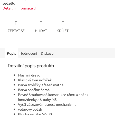
sedadlo
Detailní informace
ZEPTAT SE
HLÍDAT
SDÍLET
Popis
Hodnocení
Diskuze
Detailní popis produktu
Masivní dřevo
Klasický tvar nožiček
Barva stoličky: třešeň matná
Barva sedáku: černá
Pevně šroubovaná konstrukce rámu a nožek -
hmožděnky a šrouby M8
Vyšší zátěžová nosnost mechanismu
velurový potah
Plocha sedáku 52x30 cm