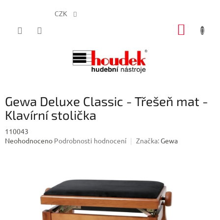
CZK
Přejít
NÁKUP
na
obsah
KOŠÍK
Gewa Deluxe Classic - Třešeň mat -
Klavírní stolička
110043
Průměrné
Neohodnoceno
Podrobnosti hodnocení
Značka:
Gewa
hodnocení
produktu
je
0,0
z
5
hvězdiček.