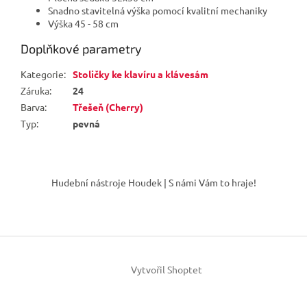
Snadno stavitelná výška pomocí kvalitní mechaniky
Výška 45 - 58 cm
Doplňkové parametry
Kategorie
:
Stoličky ke klavíru a klávesám
Záruka
:
24
Barva
:
Třešeň (Cherry)
Typ
:
pevná
Z
á
Hudební nástroje Houdek | S námi Vám to hraje!
p
a
t
í
Vytvořil Shoptet