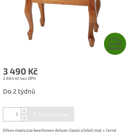
Z
ZDARMA
D
A
3 490 Kč
R
2 884 Kč bez DPH
Měrná
M
Do 2 týdnů
cena:
A
Přidat do košíku
Dřevo masiv,typ beethoven deluxe classic,třešeň mat + černé