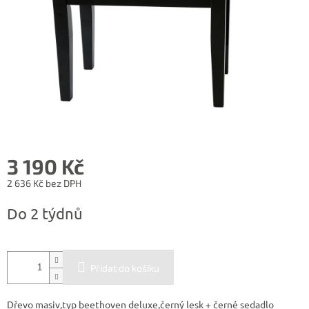
3 190 Kč
2 636 Kč bez DPH
Měrná
Do 2 týdnů
cena:
Přidat do košíku
Dřevo masiv,typ beethoven deluxe,černý lesk + černé sedadlo