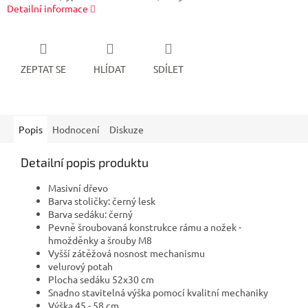
Detailní informace
ZEPTAT SE
HLÍDAT
SDÍLET
Popis
Hodnocení
Diskuze
Detailní popis produktu
Masivní dřevo
Barva stoličky: černý lesk
Barva sedáku: černý
Pevně šroubovaná konstrukce rámu a nožek -
hmožděnky a šrouby M8
Vyšší zátěžová nosnost mechanismu
velurový potah
Plocha sedáku 52x30 cm
Snadno stavitelná výška pomocí kvalitní mechaniky
Výška 45 - 58 cm