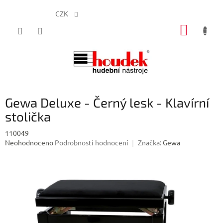
CZK
Přejít
NÁKUP
na
obsah
KOŠÍK
Gewa Deluxe - Černý lesk - Klavírní
stolička
110049
Průměrné
Neohodnoceno
Podrobnosti hodnocení
Značka:
Gewa
hodnocení
produktu
je
0,0
z
5
hvězdiček.