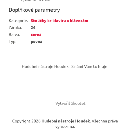
Doplňkové parametry
Kategorie
:
Stoličky ke klavíru a klávesám
Záruka
:
24
Barva
:
černá
Typ
:
pevná
Z
á
Hudební nástroje Houdek | S námi Vám to hraje!
p
a
t
í
Vytvořil Shoptet
Copyright 2026
Hudební nástroje Houdek
. Všechna práva
vyhrazena.