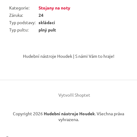
Kategorie
:
Stojany na noty
Záruka
:
24
Typ podstavy
:
skládací
Typ pultu
:
plný pult
Z
á
Hudební nástroje Houdek | S námi Vám to hraje!
p
a
t
í
Vytvořil Shoptet
Copyright 2026
Hudební nástroje Houdek
. Všechna práva
vyhrazena.
×