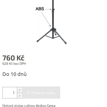
760 Kč
628 Kč bez DPH
Měrná
Do 10 dnů
cena:
Přidat do košíku
Notový stojan s plnou deskou Gewa