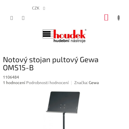
CZK
Přejít
NÁKUP
na
obsah
KOŠÍK
Notový stojan pultový Gewa
OMS15-B
1106484
Průměrné
1 hodnocení
Podrobnosti hodnocení
Značka:
Gewa
hodnocení
produktu
je
5,0
z
5
hvězdiček.