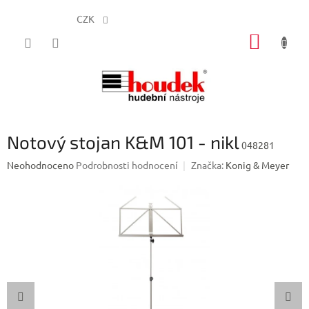
CZK
Přejít
NÁKUP
na
obsah
KOŠÍK
Notový stojan K&M 101 - nikl
048281
Průměrné
Neohodnoceno
Podrobnosti hodnocení
Značka:
Konig & Meyer
hodnocení
produktu
je
0,0
z
5
hvězdiček.