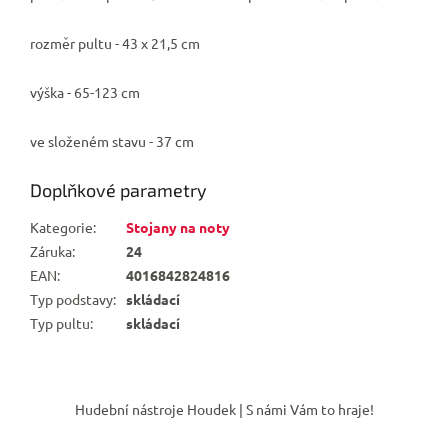
rozměr pultu - 43 x 21,5 cm
výška - 65-123 cm
ve složeném stavu - 37 cm
Doplňkové parametry
Kategorie
:
Stojany na noty
Záruka
:
24
EAN
:
4016842824816
Typ podstavy
:
skládací
Typ pultu
:
skládací
Z
á
Hudební nástroje Houdek | S námi Vám to hraje!
p
a