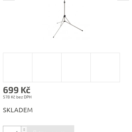
699 Kč
578 Kč bez DPH
Měrná
SKLADEM
cena: