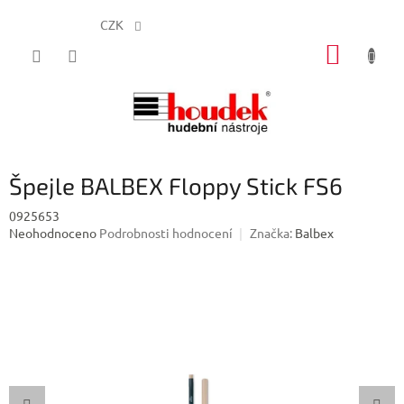
CZK
Přejít
NÁKUP
na
obsah
KOŠÍK
Špejle BALBEX Floppy Stick FS6
0925653
Průměrné
Neohodnoceno
Podrobnosti hodnocení
Značka:
Balbex
hodnocení
produktu
je
0,0
z
5
hvězdiček.