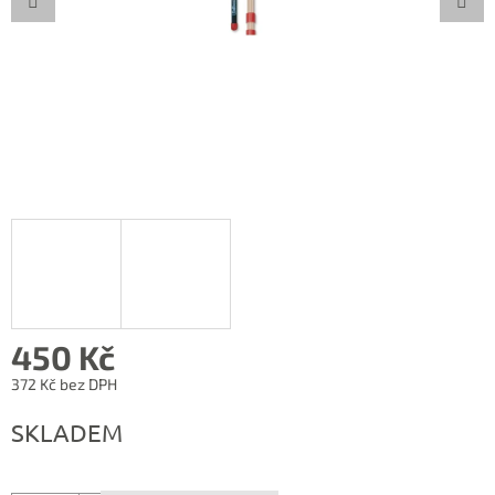
450 Kč
372 Kč bez DPH
Měrná
SKLADEM
cena: