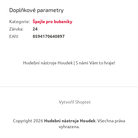
Doplňkové parametry
Kategorie
:
Špejle pro bubeníky
Záruka
:
24
EAN
:
8594170640897
Z
á
Hudební nástroje Houdek | S námi Vám to hraje!
p
a
t
í
Vytvořil Shoptet
Copyright 2026
Hudební nástroje Houdek
. Všechna práva
vyhrazena.