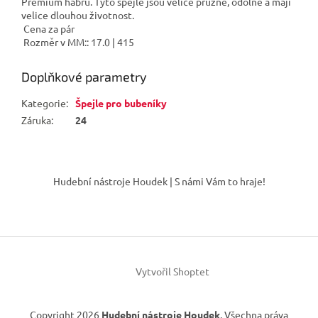
Premium habru. Tyto špejle jsou velice pružné, odolné a mají
velice dlouhou životnost.
Cena za pár
Rozměr v MM:: 17.0 | 415
Doplňkové parametry
Kategorie
:
Špejle pro bubeníky
Záruka
:
24
Z
á
Hudební nástroje Houdek | S námi Vám to hraje!
p
a
t
í
Vytvořil Shoptet
Copyright 2026
Hudební nástroje Houdek
. Všechna práva