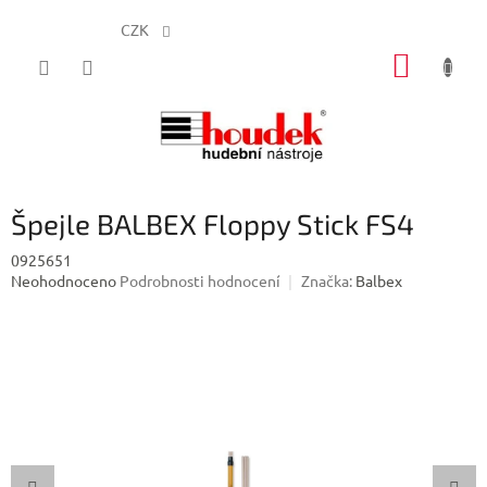
CZK
Přejít
NÁKUP
na
obsah
KOŠÍK
Špejle BALBEX Floppy Stick FS4
0925651
Průměrné
Neohodnoceno
Podrobnosti hodnocení
Značka:
Balbex
hodnocení
produktu
je
0,0
z
5
hvězdiček.