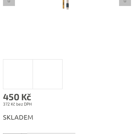
450 Kč
372 Kč bez DPH
Měrná
SKLADEM
cena: