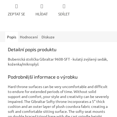
ZEPTAT SE
HLÍDAT
SDÍLET
Popis
Hodnocení
Diskuze
Detailní popis produktu
Bubenická stolička Gibraltar 9608-SFT - kulatý zvýšený sedák,
koženka/mikroplyš
Podrobnější informace o výrobku
Hard throne surfaces can be very uncomfortable and difficult
to endure for extended periods of time. Without solid
support and comfort, your style and creativity can be severely
impaired. The Gibraltar Softy throne incorporates a 5" thick
cushion and an outer layer of plush courdura fabric creating a
soft and comfortable sitting surface. The softy seat mounts
on double braced tripod base with die cast spindle height