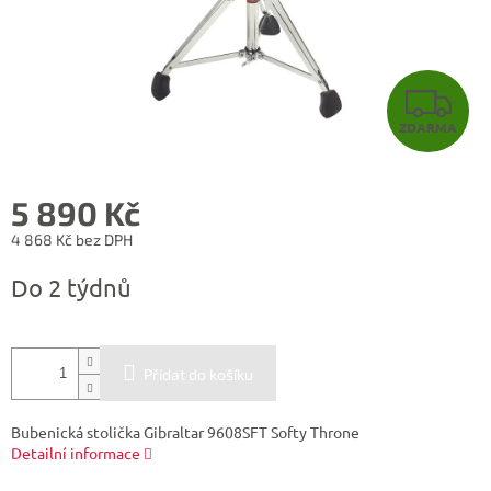
Z
ZDARMA
D
A
5 890 Kč
R
4 868 Kč bez DPH
Měrná
M
Do 2 týdnů
cena:
A
Přidat do košíku
Bubenická stolička Gibraltar 9608SFT Softy Throne
Detailní informace