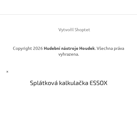
a
t
í
Vytvořil Shoptet
Copyright 2026
Hudební nástroje Houdek
. Všechna práva
vyhrazena.
×
Splátková kalkulačka ESSOX