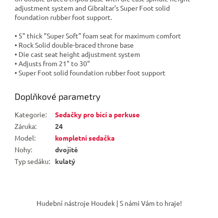
adjustment system and Gibraltar's Super Foot solid
foundation rubber foot support.
• 5" thick "Super Soft" foam seat for maximum comfort
• Rock Solid double-braced throne base
• Die cast seat height adjustment system
• Adjusts from 21" to 30"
• Super Foot solid foundation rubber foot support
Doplňkové parametry
Kategorie
:
Sedačky pro bicí a perkuse
Záruka
:
24
Model
:
kompletní sedačka
Nohy
:
dvojité
Typ sedáku
:
kulatý
Z
á
Hudební nástroje Houdek | S námi Vám to hraje!
p