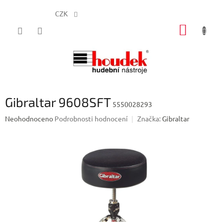
CZK
Přejít
NÁKUP
na
obsah
KOŠÍK
Gibraltar 9608SFT
5550028293
Průměrné
Neohodnoceno
Podrobnosti hodnocení
Značka:
Gibraltar
hodnocení
produktu
je
0,0
z
5
hvězdiček.