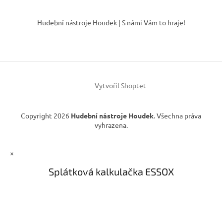
Z
á
Hudební nástroje Houdek | S námi Vám to hraje!
p
a
t
í
Vytvořil Shoptet
Copyright 2026
Hudební nástroje Houdek
. Všechna práva
vyhrazena.
×
Splátková kalkulačka ESSOX