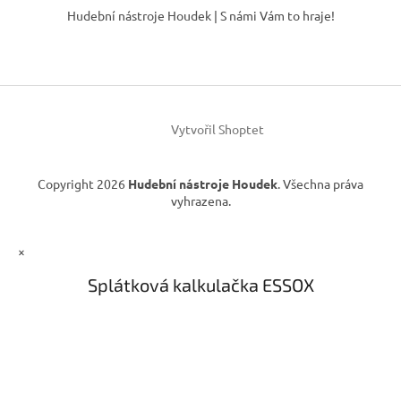
á
Hudební nástroje Houdek | S námi Vám to hraje!
p
a
t
í
Vytvořil Shoptet
Copyright 2026
Hudební nástroje Houdek
. Všechna práva
vyhrazena.
×
Splátková kalkulačka ESSOX