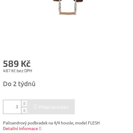
589 Kč
487 Kč bez DPH
Měrná
Do 2 týdnů
cena:
Přidat do košíku
Palisandrový podbradek na 4/4 housle, model FLESH
Detailní informace