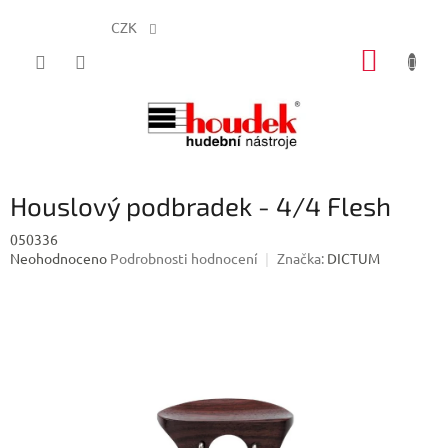
CZK
Přejít
NÁKUP
na
obsah
KOŠÍK
Houslový podbradek - 4/4 Flesh
050336
Průměrné
Neohodnoceno
Podrobnosti hodnocení
Značka:
DICTUM
hodnocení
produktu
je
0,0
z
5
hvězdiček.