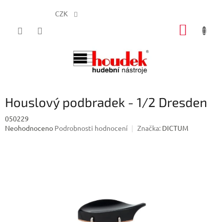
CZK
Přejít
NÁKUP
na
obsah
KOŠÍK
Houslový podbradek - 1/2 Dresden
050229
Průměrné
Neohodnoceno
Podrobnosti hodnocení
Značka:
DICTUM
hodnocení
produktu
je
0,0
z
5
hvězdiček.