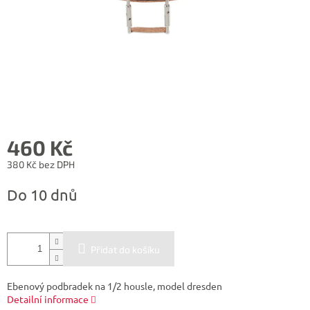
460 Kč
380 Kč bez DPH
Měrná
Do 10 dnů
cena:
Přidat do košíku
Ebenový podbradek na 1/2 housle, model dresden
Detailní informace