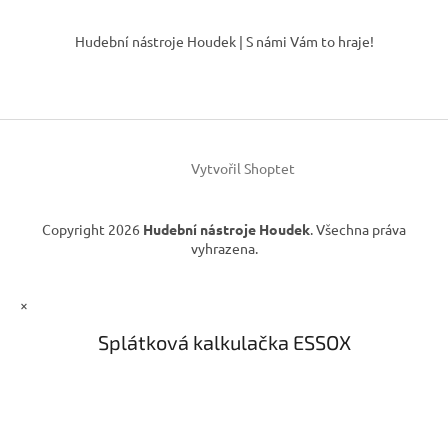
Z
á
Hudební nástroje Houdek | S námi Vám to hraje!
p
a
t
í
Vytvořil Shoptet
Copyright 2026
Hudební nástroje Houdek
. Všechna práva
vyhrazena.
×
Splátková kalkulačka ESSOX