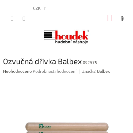
CZK
Přejít
NÁKUP
na
obsah
KOŠÍK
Ozvučná dřívka Balbex
092575
Průměrné
Neohodnoceno
Podrobnosti hodnocení
Značka:
Balbex
hodnocení
produktu
je
0,0
z
5
hvězdiček.