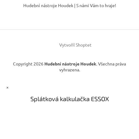
á
Hudební nástroje Houdek | S námi Vám to hraje!
p
a
t
í
Vytvořil Shoptet
Copyright 2026
Hudební nástroje Houdek
. Všechna práva
vyhrazena.
×
Splátková kalkulačka ESSOX