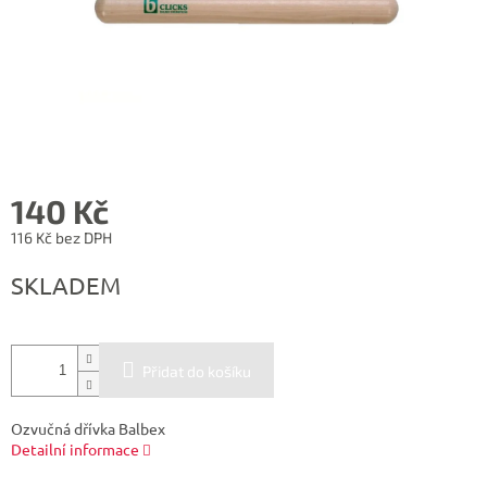
140 Kč
116 Kč bez DPH
Měrná
SKLADEM
cena:
Přidat do košíku
Ozvučná dřívka Balbex
Detailní informace