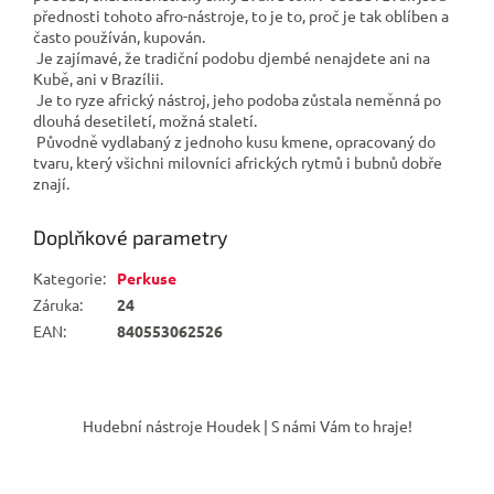
přednosti tohoto afro-nástroje, to je to, proč je tak oblíben a
často používán, kupován.
Je zajímavé, že tradiční podobu djembé nenajdete ani na
Kubě, ani v Brazílii.
Je to ryze africký nástroj, jeho podoba zůstala neměnná po
dlouhá desetiletí, možná staletí.
Původně vydlabaný z jednoho kusu kmene, opracovaný do
tvaru, který všichni milovníci afrických rytmů i bubnů dobře
znají.
Doplňkové parametry
Kategorie
:
Perkuse
Záruka
:
24
EAN
:
840553062526
Z
á
Hudební nástroje Houdek | S námi Vám to hraje!
p
a
t