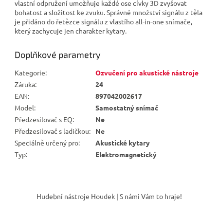
vlastní odpružení umožňuje každé ose cívky 3D zvyšovat
bohatost a složitost ke zvuku. Správné množství signálu z těla
je přidáno do řetězce signálu z vlastího all-in-one snímače,
který zachycuje jen charakter kytary.
Doplňkové parametry
Kategorie
:
Ozvučení pro akustické nástroje
Záruka
:
24
EAN
:
897042002617
Model
:
Samostatný snímač
Předzesilovač s EQ
:
Ne
Předzesilovač s ladičkou
:
Ne
Speciálně určený pro
:
Akustické kytary
Typ
:
Elektromagnetický
Z
á
Hudební nástroje Houdek | S námi Vám to hraje!
p
a