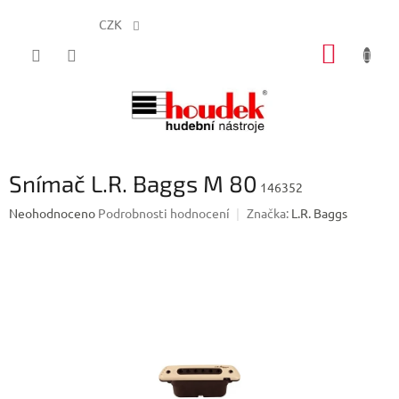
CZK
Přejít
NÁKUP
na
obsah
KOŠÍK
Snímač L.R. Baggs M 80
146352
Průměrné
Neohodnoceno
Podrobnosti hodnocení
Značka:
L.R. Baggs
hodnocení
produktu
je
0,0
z
5
hvězdiček.