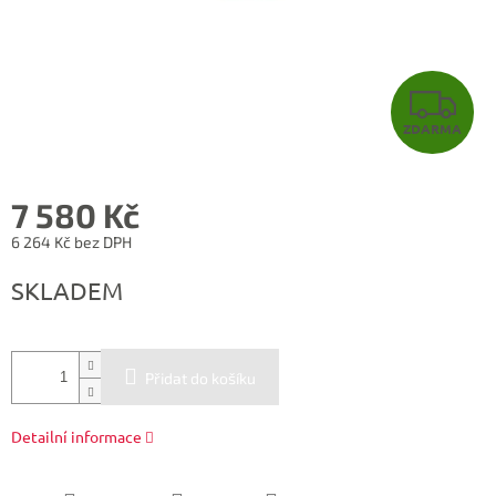
Z
ZDARMA
D
A
7 580 Kč
R
6 264 Kč bez DPH
Měrná
M
SKLADEM
cena:
A
Přidat do košíku
Detailní informace