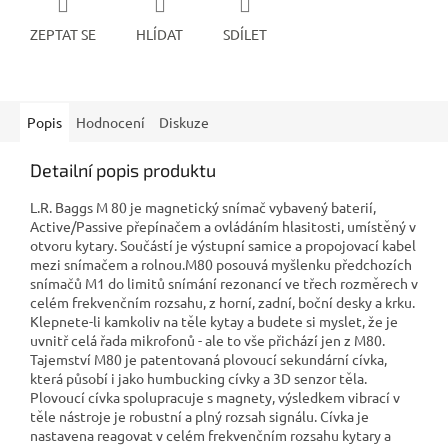
ZEPTAT SE
HLÍDAT
SDÍLET
Popis
Hodnocení
Diskuze
Detailní popis produktu
L.R. Baggs M 80 je magnetický snímač vybavený baterií,
Active/Passive přepínačem a ovládáním hlasitosti, umístěný v
otvoru kytary. Součástí je výstupní samice a propojovací kabel
mezi snímačem a rolnou.M80 posouvá myšlenku předchozích
snímačů M1 do limitů snímání rezonancí ve třech rozměrech v
celém frekvenčním rozsahu, z horní, zadní, boční desky a krku.
Klepnete-li kamkoliv na těle kytay a budete si myslet, že je
uvnitř celá řada mikrofonů - ale to vše přichází jen z M80.
Tajemství M80 je patentovaná plovoucí sekundární cívka,
která působí i jako humbucking cívky a 3D senzor těla.
Plovoucí cívka spolupracuje s magnety, výsledkem vibrací v
těle nástroje je robustní a plný rozsah signálu. Cívka je
nastavena reagovat v celém frekvenčním rozsahu kytary a