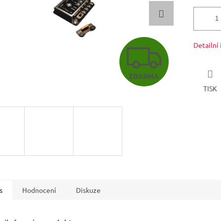
Z
Detailní
ZDARMA
D
TISK
A
R
M
s
Hodnocení
Diskuze