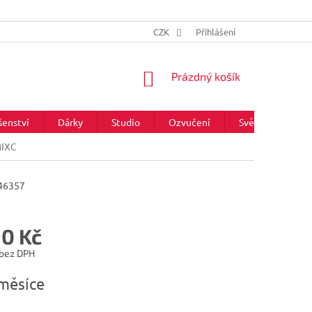
CZK
Přihlášení
NÁKUPNÍ
Prázdný košík
KOŠÍK
šenství
Dárky
Studio
Ozvučení
Světla
Zna
MIXC
46357
90 Kč
 bez DPH
měsíce