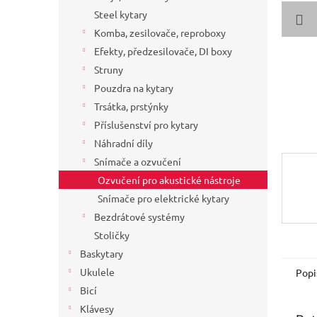
a
Steel kytary
n
Komba, zesilovače, reproboxy
e
Efekty, předzesilovače, DI boxy
l
Struny
Pouzdra na kytary
Trsátka, prstýnky
Příslušenství pro kytary
Náhradní díly
Snímače a ozvučení
Ozvučení pro akustické nástroje
Snímače pro elektrické kytary
Bezdrátové systémy
Stoličky
Baskytary
Ukulele
Popi
Bicí
Klávesy