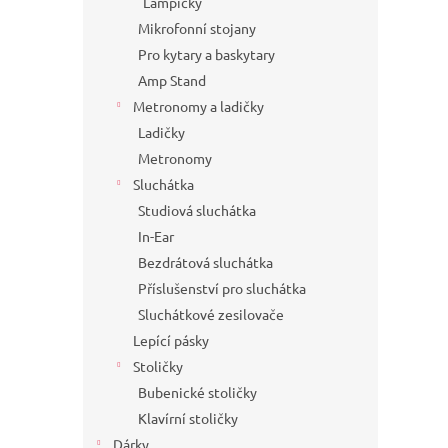
Lampičky
Mikrofonní stojany
Pro kytary a baskytary
Amp Stand
Metronomy a ladičky
Ladičky
Metronomy
Sluchátka
Studiová sluchátka
In-Ear
Bezdrátová sluchátka
Příslušenství pro sluchátka
Sluchátkové zesilovače
Lepící pásky
Stoličky
Bubenické stoličky
Klavírní stoličky
Dárky