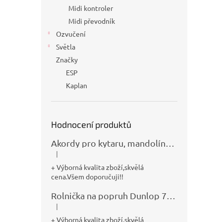
Midi kontroler
Midi převodník
Ozvučení
Světla
Značky
ESP
Kaplan
Hodnocení produktů
Akordy pro kytaru, mandolínu, banjo, basu a klávesy
|
Hodnocení produktu je 5 z 5 hvězdiček.
+ Výborná kvalita zboží,skvělá
cena.Všem doporučuji!!
Rolnička na popruh Dunlop 7100
|
Hodnocení produktu je 5 z 5 hvězdiček.
+ Výborná kvalita zboží,skvělá