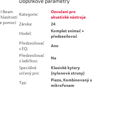
Doplňkové parametry
 I Beam
Ozvučení pro
Kategorie
:
hlasitosti
akustické nástroje
 je pomocí
Záruka
:
24
Komplet snímač +
Model
:
předzesilovač
Předzesilovač
Ano
s EQ
:
Předzesilovač
Ne
s ladičkou
:
Speciálně
Klasické kytary
určený pro
:
(nylonové struny)
Piezo, Kombinovaný s
Typ
:
mikrofonem