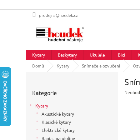
Přejít
prodejna@houdek.cz
na
obsah
Kytary
Baskytary
Ukulele
Bicí
Domů
Kytary
Snímače a ozvučení
Ozv
P
Sním
o
Přeskočit
s
Průměr
Kategorie
Neohod
kategorie
t
hodnoc
r
produkt
Kytary
a
je
Akustické kytary
n
0,0
z
Klasické kytary
n
5
í
Elektrické kytary
hvězdič
p
Banja, mandolíny