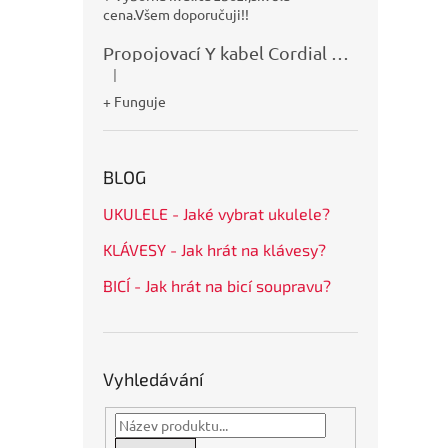
cena.Všem doporučuji!!
Propojovací Y kabel Cordial CFY0,9VPP
|
Hodnocení produktu je 5 z 5 hvězdiček.
+ Funguje
BLOG
UKULELE - Jaké vybrat ukulele?
KLÁVESY - Jak hrát na klávesy?
BICÍ - Jak hrát na bicí soupravu?
Vyhledávání