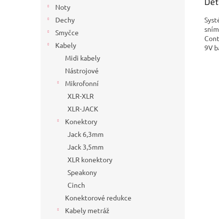
Det
Noty
Syst
Dechy
sním
Smyčce
Cont
Kabely
9V b
Midi kabely
Nástrojové
Mikrofonní
XLR-XLR
XLR-JACK
Konektory
Jack 6,3mm
Jack 3,5mm
XLR konektory
Speakony
Cinch
Konektorové redukce
Kabely metráž