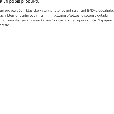
A
ailní popis produktu
ém pro ozvučení klasické kytary s nylonovými strunami iMIX-C obsahuje:
ač + Element snímač s vnitřním mixážním předzesilovačem a ovládáním 
rol II umístěným v otvoru kytary. Součástí je výstupní samice. Napájení
aterie.